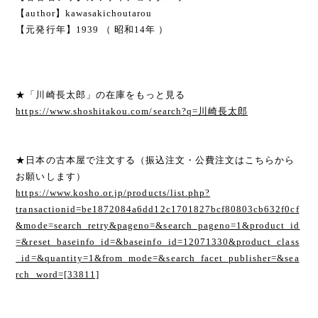
【author】kawasakichoutarou
【元発行年】1939 （ 昭和14年 ）
★「川崎長太郎」の在庫をもっと見る
https://www.shoshitakou.com/search?q=川崎長太郎
★日本の古本屋で注文する（振込注文・公費注文はこちらから
お願いします）
https://www.kosho.or.jp/products/list.php?
transactionid=be1872084a6dd12c1701827bcf80803cb632f0cf
&mode=search_retry&pageno=&search_pageno=1&product_id
=&reset_baseinfo_id=&baseinfo_id=12071330&product_class
_id=&quantity=1&from_mode=&search_facet_publisher=&sea
rch_word=[33811]