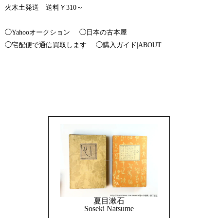
火木土発送 送料￥310～
◯Yahooオークション
◯日本の古本屋
◯宅配便で通信買取します
◯購入ガイド|ABOUT
夏目漱石
Soseki Natsume