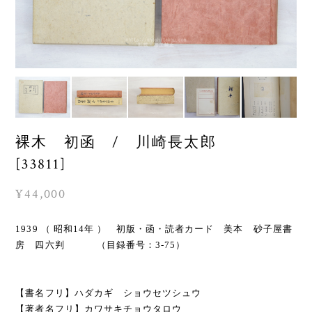
裸木 初函 / 川崎長太郎
[33811]
¥44,000
1939 （ 昭和14年 ） 初版・函・読者カード 美本 砂子屋書
房 四六判 （目録番号：3-75）
【書名フリ】ハダカギ ショウセツシュウ
【著者名フリ】カワサキチョウタロウ