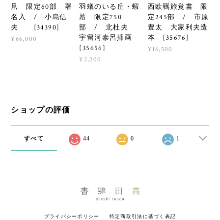
羽蟻のいる丘・蝦
西欧羈旅覚書 限
凧 限定60部 署
蟇 限定750
定245部 / 市原
名入 / 小島信
部 / 北杜夫
豊太 大家利夫造
夫 [34390]
宇留河泰呂挿画
本 [35676]
¥66,000
[35656]
¥16,500
¥2,200
ショップの評価
すべて
44
0
1
プライバシーポリシー
特定商取引法に基づく表記