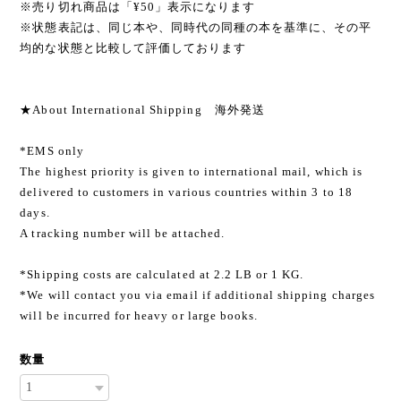
※売り切れ商品は「¥50」表示になります
※状態表記は、同じ本や、同時代の同種の本を基準に、その平
均的な状態と比較して評価しております
★About International Shipping 海外発送
*EMS only
The highest priority is given to international mail, which is
delivered to customers in various countries within 3 to 18
days.
A tracking number will be attached.
*Shipping costs are calculated at 2.2 LB or 1 KG.
*We will contact you via email if additional shipping charges
will be incurred for heavy or large books.
数量