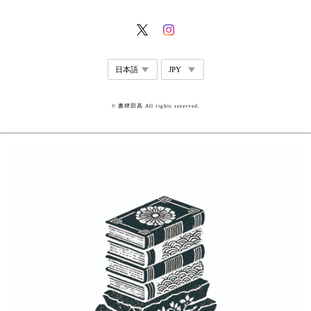
© 書肆田高 All rights reserved.