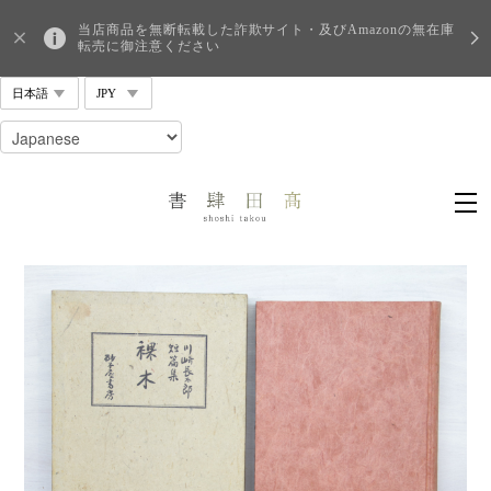
当店商品を無断転載した詐欺サイト・及びAmazonの無在庫
転売に御注意ください