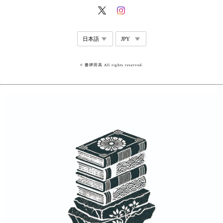
© 書肆田高 All rights reserved.