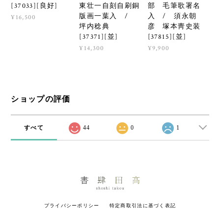
[37033][良好]
東壮一自刻自刷銅
部 毛筆歌署名
版画一葉入 /
入 / 須永朝
¥16,500
坪内稔典
彦 塚本靑史装
[37371][並]
[37815][並]
¥14,300
¥9,900
ショップの評価
すべて
44
0
1
プライバシーポリシー
特定商取引法に基づく表記