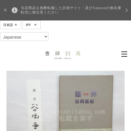
当店商品を無断転載した詐欺サイト・及びAmazonの無在庫
転売に御注意ください