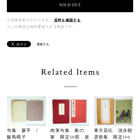
SOLD OUT
※別途送料がかかります。
送料を確認する
※この商品は海外配送できる商品です。
通報する
Related Items
句集 蕨手 /
肉筆句集 春の
東方花伝 須永朝
飯島晴子
家 限定50部 坂
彦歌集 限定150