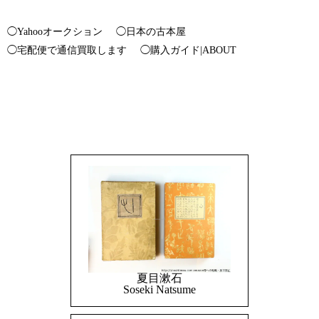
◯Yahooオークション
◯日本の古本屋
◯宅配便で通信買取します
◯購入ガイド|ABOUT
夏目漱石
Soseki Natsume