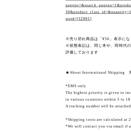
pageno=&search_pageno=1&produc
30&product_class_id=&quantity=
word=[32991]
※売り切れ商品は「¥50」表示にな
※状態表記は、同じ本や、同時代
評価しております
★About International Shippi
*EMS only
The highest priority is given to in
in various countries within 3 to 18
A tracking number will be attached
*Shipping costs are calculated at 
*We will contact you via email if a