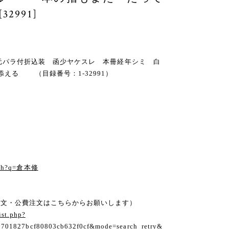
991]
・函・元パラ付折込装 函少ヤケスレ 本冊経年シミ 白
添える （目録番号：1-32991）
arch?q=倉本修
注文・公費注文はこちらからお願いします）
ist.php?
1701827bcf80803cb632f0cf&mode=search_retry&