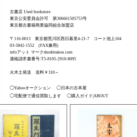
古書店 Used bookstore
東京公安委員会許可 第306661505753号
東京都古書籍商業協同組合加盟店
〒116-0013 東京都荒川区西日暮里4-21-7 コート池上104
03-5842-1552 (FAX兼用)
infoアット マークshoshitakou.com
適格請求書番号:T5-8105-2910-8095
火木土発送 送料￥310～
◯Yahooオークション
◯日本の古本屋
◯宅配便で通信買取します
◯購入ガイド|ABOUT