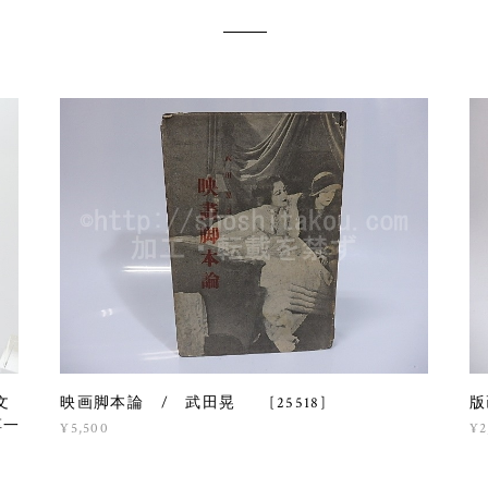
文
映画脚本論 / 武田晃 [25518]
版
淳一
¥5,500
¥2