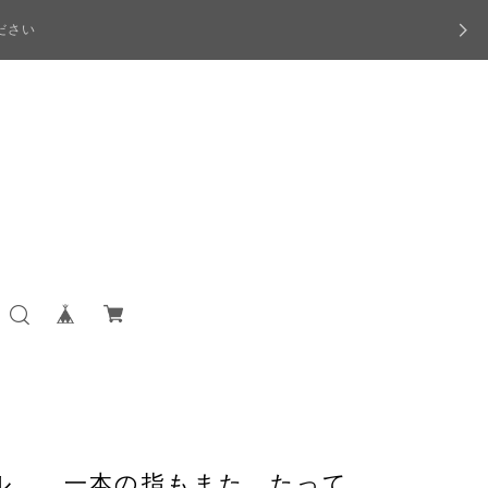
ださい
ル 一本の指もまた たって