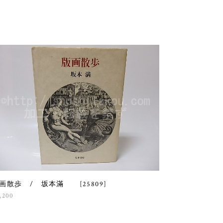
画散歩 / 坂本滿 [25809]
,200