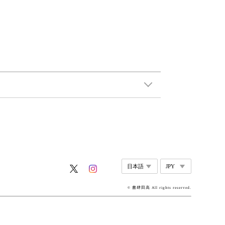
© 書肆田高 All rights reserved.