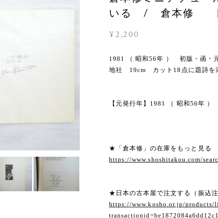
いる / 倉本修 [32
¥2,200
1981 （ 昭和56年 ） 初版
地社 19cm カット18点に題詩を
【元発行年】1981 （ 昭和56年 ）
★「倉本修」の在庫をもっと見る
https://www.shoshitakou.com/se
★日本の古本屋で注文する（振込
https://www.kosho.or.jp/products/l
transactionid=be1872084a6dd12c