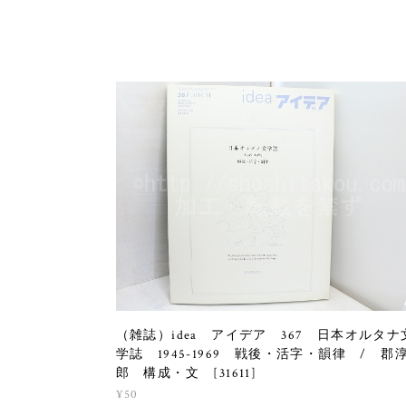
（雑誌）idea アイデア 367 日本オルタナ
学誌 1945-1969 戦後・活字・韻律 / 郡
郎 構成・文 [31611]
¥50