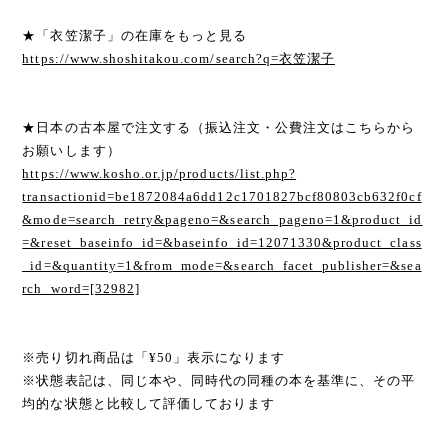
★「衣笠潔子」の在庫をもっと見る
https://www.shoshitakou.com/search?q=衣笠潔子
★日本の古本屋で注文する（振込注文・公費注文はこちらから
お願いします）
https://www.kosho.or.jp/products/list.php?
transactionid=be1872084a6dd12c1701827bcf80803cb632f0cf
&mode=search_retry&pageno=&search_pageno=1&product_id
=&reset_baseinfo_id=&baseinfo_id=12071330&product_class
_id=&quantity=1&from_mode=&search_facet_publisher=&sea
rch_word=[32982]
※売り切れ商品は「¥50」表示になります
※状態表記は、同じ本や、同時代の同種の本を基準に、その平
均的な状態と比較して評価しております