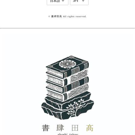
© 書肆田高 All rights reserved.