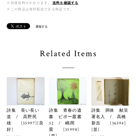
※別途送料がかかります。
送料を確認する
※この商品は海外配送できる商品です。
通報する
Related Items
詩集 長い長い
詩集 青春の遺
詩集 胴体 献呈
道 / 高野民
書 ピポー叢書
署名入 / 高橋
雄 [35997][良
32 / 嶋岡
新吉 [36394]
好]
晨 [35998]
[並]
[並]