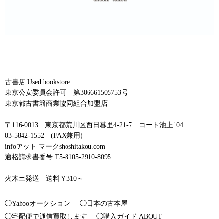
古書店 Used bookstore
東京公安委員会許可 第306661505753号
東京都古書籍商業協同組合加盟店
〒116-0013 東京都荒川区西日暮里4-21-7 コート池上104
03-5842-1552 (FAX兼用)
infoアット マークshoshitakou.com
適格請求書番号:T5-8105-2910-8095
火木土発送 送料￥310～
◯Yahooオークション
◯日本の古本屋
◯宅配便で通信買取します
◯購入ガイド|ABOUT