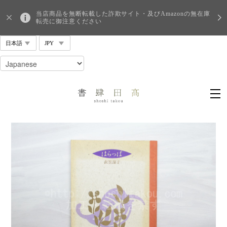
当店商品を無断転載した詐欺サイト・及びAmazonの無在庫
転売に御注意ください