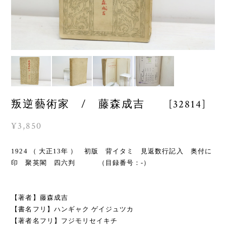
叛逆藝術家 / 藤森成吉 [32814]
¥3,850
1924 （ 大正13年 ） 初版 背イタミ 見返数行記入 奥付に
印 聚英閣 四六判 （目録番号：-）
【著者】藤森成吉
【書名フリ】ハンギャク ゲイジュツカ
【著者名フリ】フジモリセイキチ