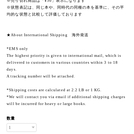
※売り切れ商品は「¥50」表示になります
※状態表記は、同じ本や、同時代の同種の本を基準に、その平
均的な状態と比較して評価しております
★About International Shipping 海外発送
*EMS only
The highest priority is given to international mail, which is
delivered to customers in various countries within 3 to 18
days.
A tracking number will be attached.
*Shipping costs are calculated at 2.2 LB or 1 KG.
*We will contact you via email if additional shipping charges
will be incurred for heavy or large books.
数量