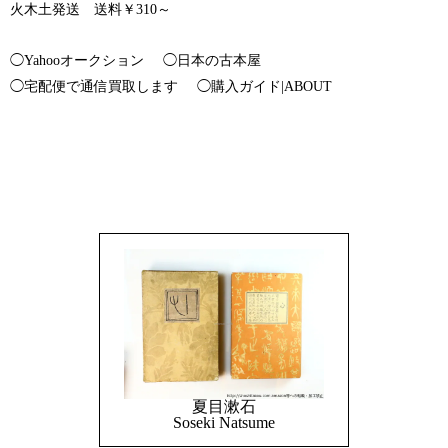
火木土発送 送料￥310～
◯Yahooオークション
◯日本の古本屋
◯宅配便で通信買取します
◯購入ガイド|ABOUT
夏目漱石
Soseki Natsume