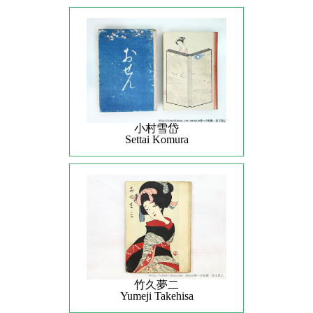
小村雪岱
Settai Komura
竹久夢二
Yumeji Takehisa