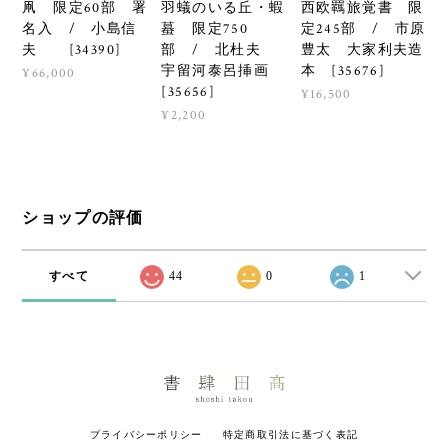
羽蟻のいる丘・蝦
西欧羈旅覚書 限
凧 限定60部 署
蟇 限定750
定245部 / 市原
名入 / 小島信
部 / 北杜夫
豊太 大家利夫造
夫 [34390]
宇留河泰呂挿画
本 [35676]
¥66,000
[35656]
¥16,500
¥2,200
ショップの評価
すべて
44
0
1
プライバシーポリシー
特定商取引法に基づく表記