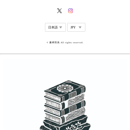
© 書肆田高 All rights reserved.