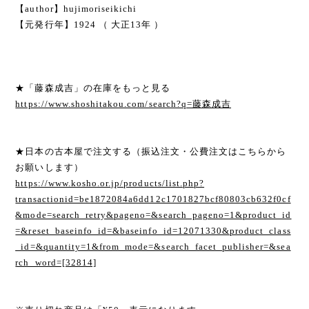
【author】hujimoriseikichi
【元発行年】1924 （ 大正13年 ）
★「藤森成吉」の在庫をもっと見る
https://www.shoshitakou.com/search?q=藤森成吉
★日本の古本屋で注文する（振込注文・公費注文はこちらから
お願いします）
https://www.kosho.or.jp/products/list.php?
transactionid=be1872084a6dd12c1701827bcf80803cb632f0cf
&mode=search_retry&pageno=&search_pageno=1&product_id
=&reset_baseinfo_id=&baseinfo_id=12071330&product_class
_id=&quantity=1&from_mode=&search_facet_publisher=&sea
rch_word=[32814]