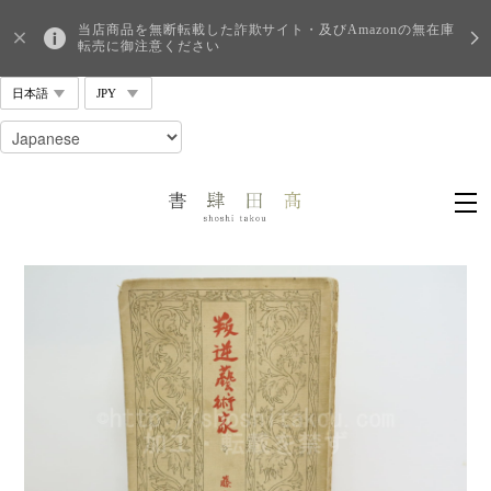
当店商品を無断転載した詐欺サイト・及びAmazonの無在庫
転売に御注意ください