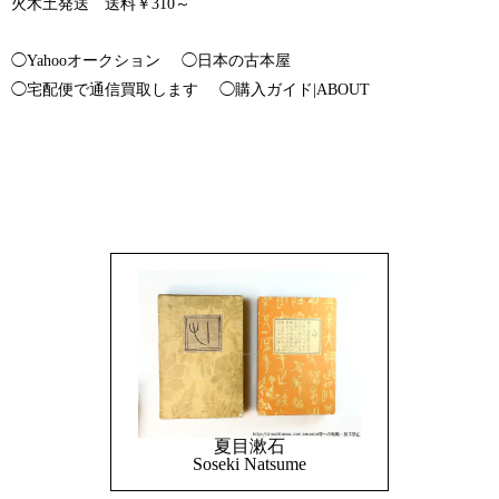
火木土発送 送料￥310～
◯Yahooオークション
◯日本の古本屋
◯宅配便で通信買取します
◯購入ガイド|ABOUT
夏目漱石
Soseki Natsume