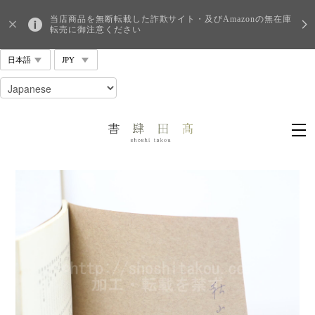
当店商品を無断転載した詐欺サイト・及びAmazonの無在庫
転売に御注意ください