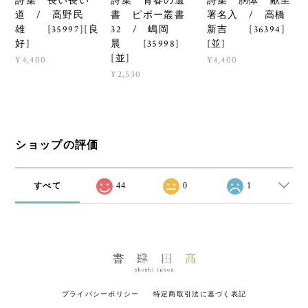
詩集 長い長い
詩集 青春の遺
詩集 胴体 献呈
道 / 高野民
書 ピポー叢書
署名入 / 高橋
雄 [35997][良
32 / 嶋岡
新吉 [36394]
好]
晨 [35998]
[並]
[並]
¥4,400
¥4,400
¥2,530
ショップの評価
すべて
44
0
1
プライバシーポリシー
特定商取引法に基づく表記