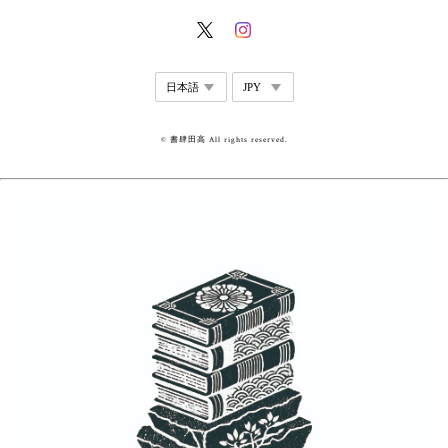
© 書肆田高 All rights reserved.