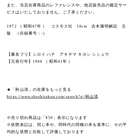
また、当店在庫商品のレファレンスや、他店販売品の鑑定サー
ビスはいたしておりません。ご了承ください。
1972 （ 昭和47年 ） コスモス社 18cm 吉本隆明解説 元
版 （目録番号：-）
【書名フリ】シロイ ハナ アキヤマ キヨシ シシュウ
【元発行年】1966 （ 昭和41年 ）
★「秋山清」の在庫をもっと見る
https://www.shoshitakou.com/search?q=秋山清
※売り切れ商品は「¥50」表示になります
※状態表記は、同じ本や、同時代の同種の本を基準に、その平
均的な状態と比較して評価しております