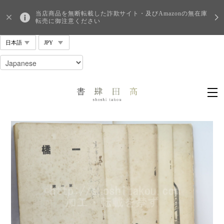
当店商品を無断転載した詐欺サイト・及びAmazonの無在庫
転売に御注意ください