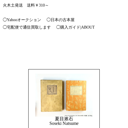
火木土発送 送料￥310～
◯Yahooオークション
◯日本の古本屋
◯宅配便で通信買取します
◯購入ガイド|ABOUT
夏目漱石
Soseki Natsume