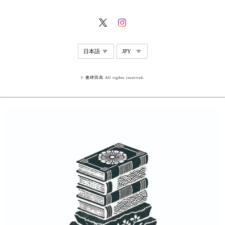
© 書肆田高 All rights reserved.