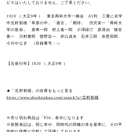
ビスはいたしておりません。ご了承ください。
1920 （ 大正9年 ） 東京商科大学一橋会 A5判 三冊に在学
中北村初雄「草原の中」「過古」「期待」 渋沢栄一「商科大
学の使命」 原寿一郎 村上進一郎 小澤緑汀 原清治 猪谷
善一 川村豊郎 曽野近一 井口貞夫 石井三郎 赤壁四郎
小川やなぎ （目録番号：-）
【元発行年】1920 （ 大正9年 ）
★「北村初雄」の在庫をもっと見る
https://www.shoshitakou.com/search?q=北村初雄
※売り切れ商品は「¥50」表示になります
※状態表記は、同じ本や、同時代の同種の本を基準に、その平
均的な状態と比較して評価しております