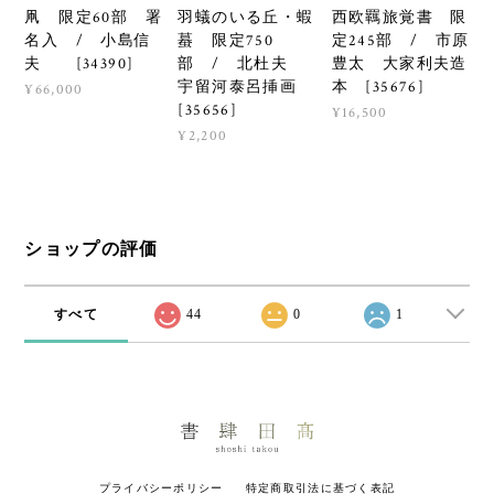
羽蟻のいる丘・蝦
西欧羈旅覚書 限
凧 限定60部 署
蟇 限定750
定245部 / 市原
名入 / 小島信
部 / 北杜夫
豊太 大家利夫造
夫 [34390]
宇留河泰呂挿画
本 [35676]
¥66,000
[35656]
¥16,500
¥2,200
ショップの評価
すべて
44
0
1
プライバシーポリシー
特定商取引法に基づく表記