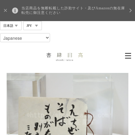
当店商品を無断転載した詐欺サイト・及びAmazonの無在庫
転売に御注意ください