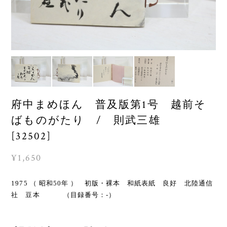
府中まめほん 普及版第1号 越前そ
ばものがたり / 則武三雄
[32502]
¥1,650
1975 （ 昭和50年 ） 初版・裸本 和紙表紙 良好 北陸通信
社 豆本 （目録番号：-）