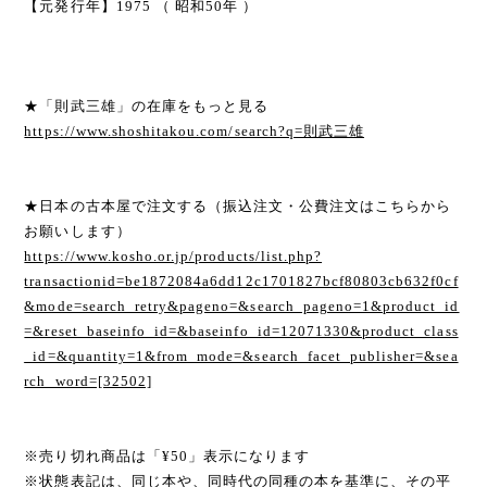
【元発行年】1975 （ 昭和50年 ）
★「則武三雄」の在庫をもっと見る
https://www.shoshitakou.com/search?q=則武三雄
★日本の古本屋で注文する（振込注文・公費注文はこちらから
お願いします）
https://www.kosho.or.jp/products/list.php?
transactionid=be1872084a6dd12c1701827bcf80803cb632f0cf
&mode=search_retry&pageno=&search_pageno=1&product_id
=&reset_baseinfo_id=&baseinfo_id=12071330&product_class
_id=&quantity=1&from_mode=&search_facet_publisher=&sea
rch_word=[32502]
※売り切れ商品は「¥50」表示になります
※状態表記は、同じ本や、同時代の同種の本を基準に、その平