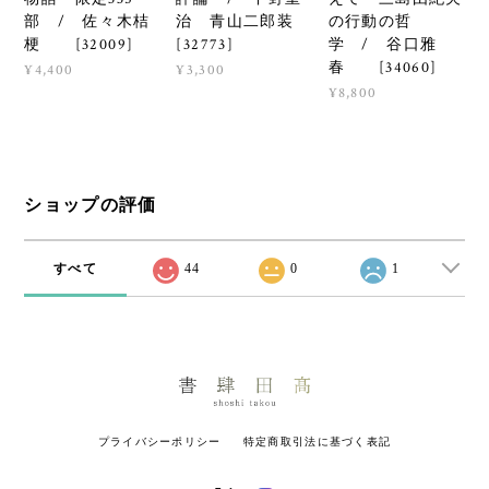
部 / 佐々木桔
の行動の哲
治 青山二郎装
梗 [32009]
学 / 谷口雅
[32773]
春 [34060]
¥4,400
¥3,300
¥8,800
ショップの評価
すべて
44
0
1
プライバシーポリシー
特定商取引法に基づく表記