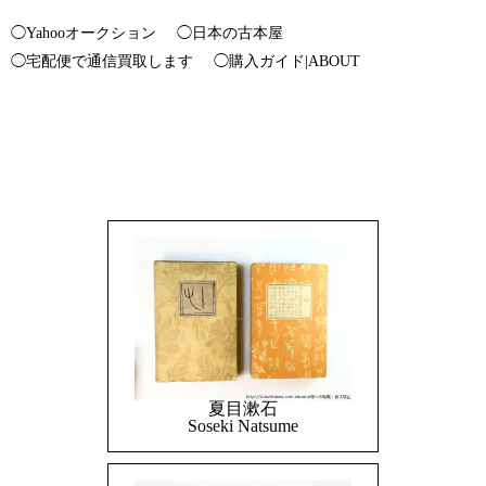
◯Yahooオークション
◯日本の古本屋
◯宅配便で通信買取します
◯購入ガイド|ABOUT
夏目漱石
Soseki Natsume