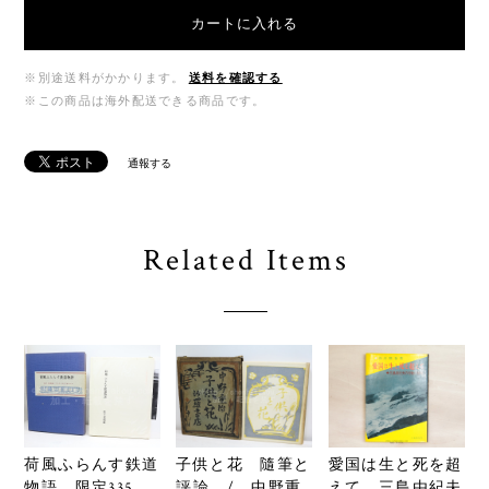
カートに入れる
※別途送料がかかります。
送料を確認する
※この商品は海外配送できる商品です。
通報する
Related Items
荷風ふらんす鉄道
愛国は生と死を超
子供と花 隨筆と
物語 限定335
えて 三島由紀夫
評論 / 中野重