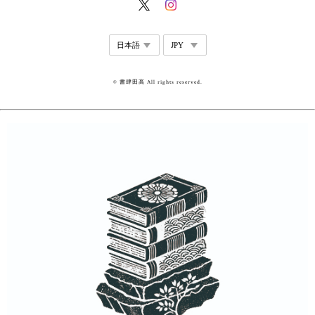
© 書肆田高 All rights reserved.