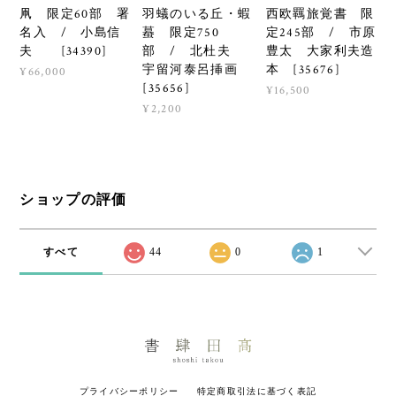
羽蟻のいる丘・蝦
西欧羈旅覚書 限
凧 限定60部 署
蟇 限定750
定245部 / 市原
名入 / 小島信
部 / 北杜夫
豊太 大家利夫造
夫 [34390]
宇留河泰呂挿画
本 [35676]
¥66,000
[35656]
¥16,500
¥2,200
ショップの評価
すべて
44
0
1
プライバシーポリシー
特定商取引法に基づく表記