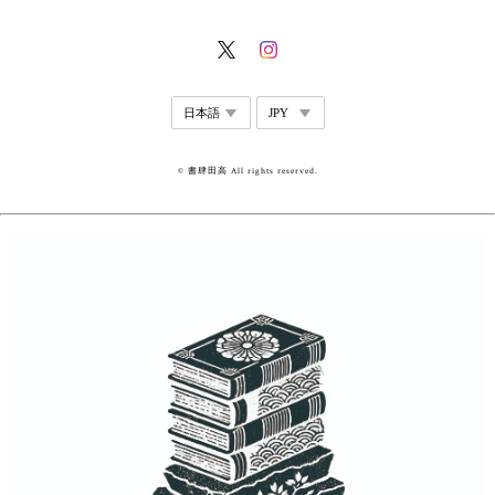
© 書肆田高 All rights reserved.