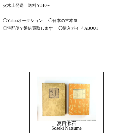
火木土発送 送料￥310～
◯Yahooオークション
◯日本の古本屋
◯宅配便で通信買取します
◯購入ガイド|ABOUT
夏目漱石
Soseki Natsume