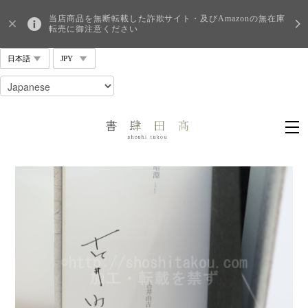
当店商品を無断転載した詐欺サイト・及びAmazonの無在庫
転売に御注意ください