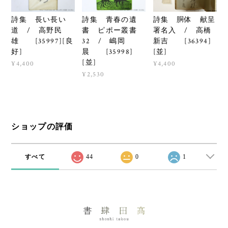
詩集 長い長い
詩集 青春の遺
詩集 胴体 献呈
道 / 高野民
書 ピポー叢書
署名入 / 高橋
雄 [35997][良
32 / 嶋岡
新吉 [36394]
好]
晨 [35998]
[並]
[並]
¥4,400
¥4,400
¥2,530
ショップの評価
すべて
44
0
1