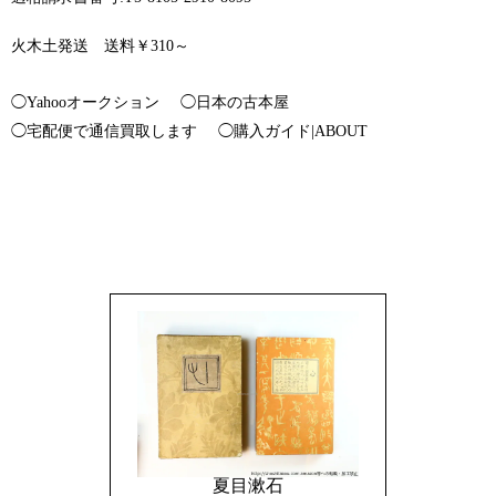
火木土発送 送料￥310～
◯Yahooオークション
◯日本の古本屋
◯宅配便で通信買取します
◯購入ガイド|ABOUT
夏目漱石