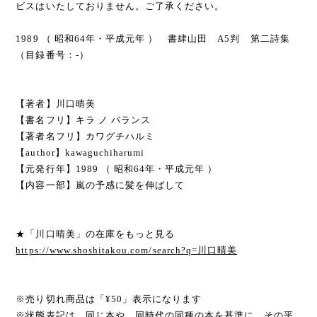
ビスはいたしておりません。ご了承ください。
1989 （ 昭和64年・平成元年 ） 書肆山田 A5判 第二詩集
（目録番号：-）
【著者】川口晴美
【書名フリ】キラ ノ バランス
【著者名フリ】カワグチハルミ
【author】kawaguchiharumi
【元発行年】1989 （ 昭和64年・平成元年 ）
【内容一部】嵐の予感に髪を伸ばして
★「川口晴美」の在庫をもっと見る
https://www.shoshitakou.com/search?q=川口晴美
※売り切れ商品は「¥50」表示になります
※状態表記は、同じ本や、同時代の同種の本を基準に、その平