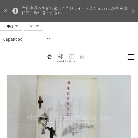
当店商品を無断転載した詐欺サイト・及びAmazonの無在庫
転売に御注意ください