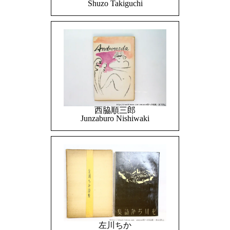
Shuzo Takiguchi
西脇順三郎
Junzaburo Nishiwaki
左川ちか