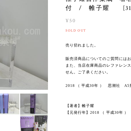
付 / 帷子耀 [315
¥50
SOLD OUT
売り切れました。
販売済商品についてのご質問には
また、当店在庫商品のレファレン
せん。ご了承ください。
2018 （ 平成30年 ） 思潮社 
【著者】帷子耀
【元発行年】2018 （ 平成30年 ）