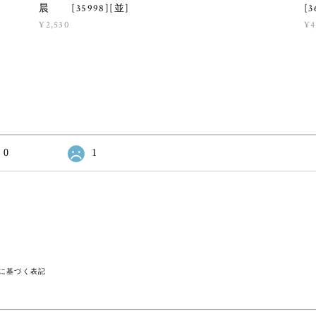
晨 [35998][並]
[3
¥2,530
¥4
0
1
に基づく表記