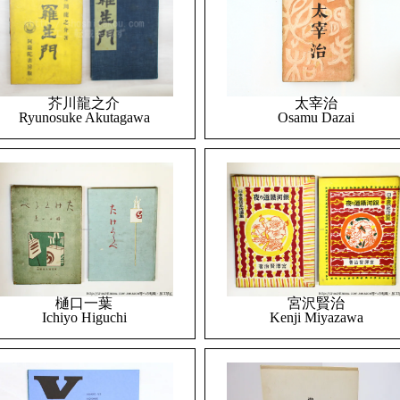
太宰治
芥川龍之介
Osamu Dazai
Ryunosuke Akutagawa
樋口一葉
宮沢賢治
Ichiyo Higuchi
Kenji Miyazawa