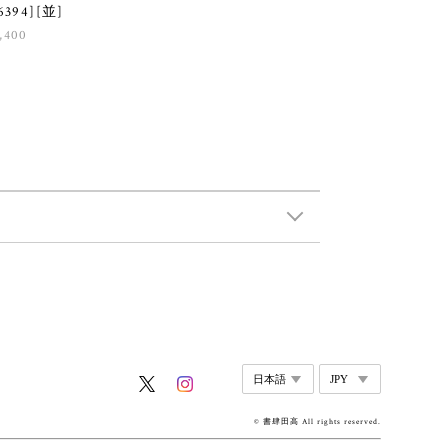
6394][並]
,400
© 書肆田高 All rights reserved.