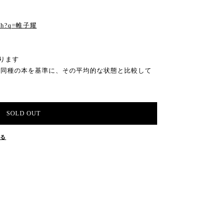
arch?q=帷子耀
ります
の同種の本を基準に、その平均的な状態と比較して
SOLD OUT
する