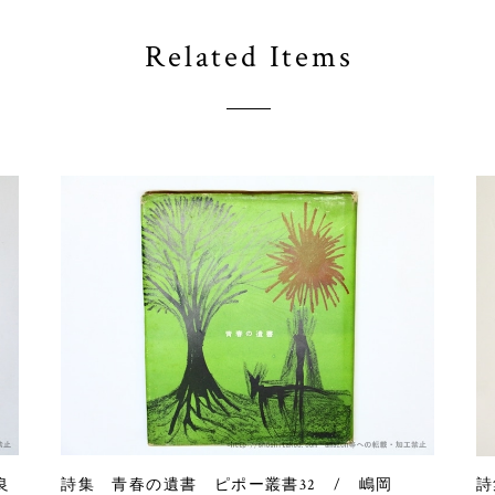
Related Items
良
詩集 青春の遺書 ピポー叢書32 / 嶋岡
詩