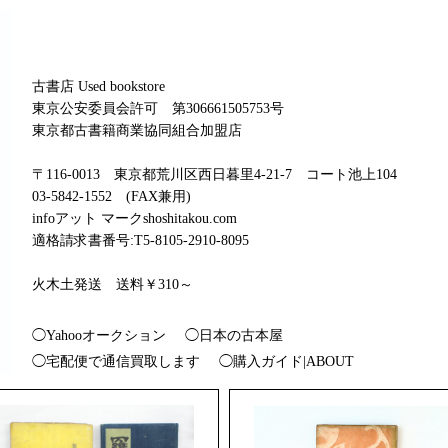
古書店 Used bookstore
東京公安委員会許可 第306661505753号
東京都古書籍商業協同組合加盟店
〒116-0013 東京都荒川区西日暮里4-21-7 コート池上104
03-5842-1552 (FAX兼用)
infoアット マークshoshitakou.com
適格請求書番号:T5-8105-2910-8095
火木土発送 送料￥310～
◯Yahooオークション
◯日本の古本屋
◯宅配便で通信買取します
◯購入ガイド|ABOUT