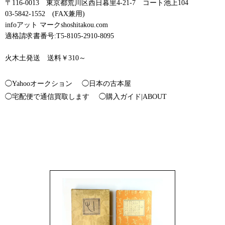
〒116-0013 東京都荒川区西日暮里4-21-7 コート池上104
03-5842-1552 (FAX兼用)
infoアット マークshoshitakou.com
適格請求書番号:T5-8105-2910-8095
火木土発送 送料￥310～
◯Yahooオークション
◯日本の古本屋
◯宅配便で通信買取します
◯購入ガイド|ABOUT