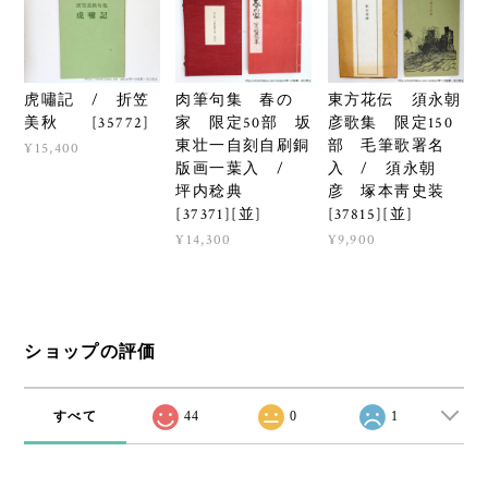
虎嘯記 / 折笠
肉筆句集 春の
東方花伝 須永朝
美秋 [35772]
家 限定50部 坂
彦歌集 限定150
東壮一自刻自刷銅
部 毛筆歌署名
¥15,400
版画一葉入 /
入 / 須永朝
坪内稔典
彦 塚本靑史装
[37371][並]
[37815][並]
¥14,300
¥9,900
ショップの評価
すべて
44
0
1