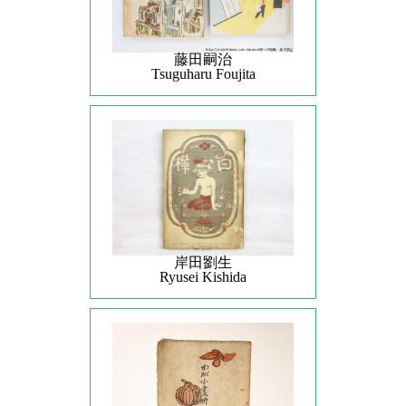
藤田嗣治
Tsuguharu Foujita
岸田劉生
Ryusei Kishida