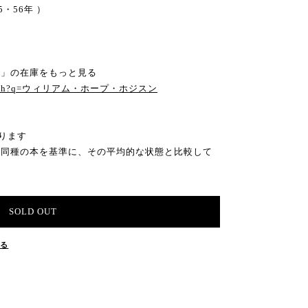
5・56年 ）
ン」の在庫をもっと見る
om/search?q=ウィリアム・ホープ・ホジスン
ります
の同種の本を基準に、その平均的な状態と比較して
SOLD OUT
する