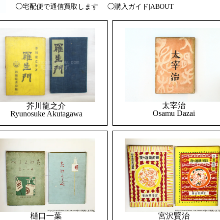
◯宅配便で通信買取します
◯購入ガイド|ABOUT
太宰治
芥川龍之介
Osamu Dazai
Ryunosuke Akutagawa
樋口一葉
宮沢賢治