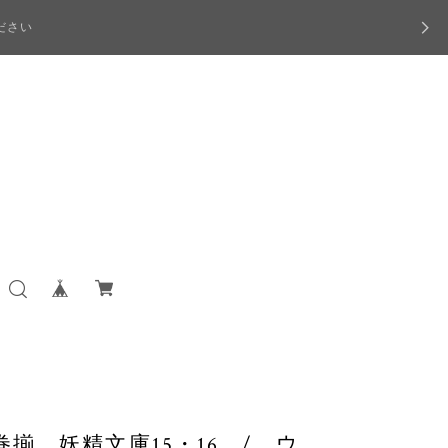
ださい
揃 妖精文庫15・16 / ウ