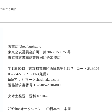
に基づく表記
古書店 Used bookstore
東京公安委員会許可 第306661505753号
東京都古書籍商業協同組合加盟店
〒116-0013 東京都荒川区西日暮里4-21-7 コート池上104
03-5842-1552 (FAX兼用)
infoアット マークshoshitakou.com
適格請求書番号:T5-8105-2910-8095
火木土発送 送料￥310～
◯Yahooオークション
◯日本の古本屋