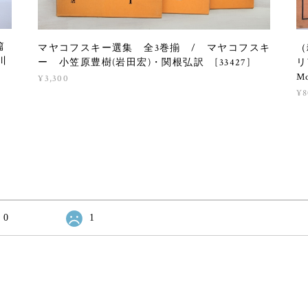
篇
マヤコフスキー選集 全3巻揃 / マヤコフスキ
（
川
ー 小笠原豊樹(岩田宏)・関根弘訳 [33427]
リ
M
¥3,300
¥8
0
1