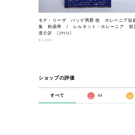
モナ・リーザ バッゲ男爵 他 ホレーニア短
集 初函帯 / レルネット・ホレーニア 前
道介訳 [29111]
¥3,300
ショップの評価
すべて
44