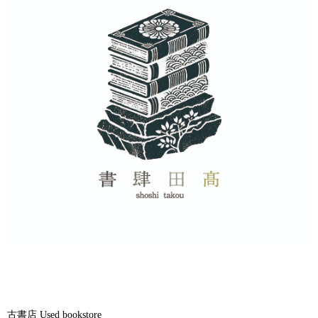
古書店 Used bookstore