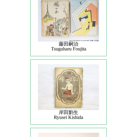
藤田嗣治
Tsuguharu Foujita
岸田劉生
Ryusei Kishida