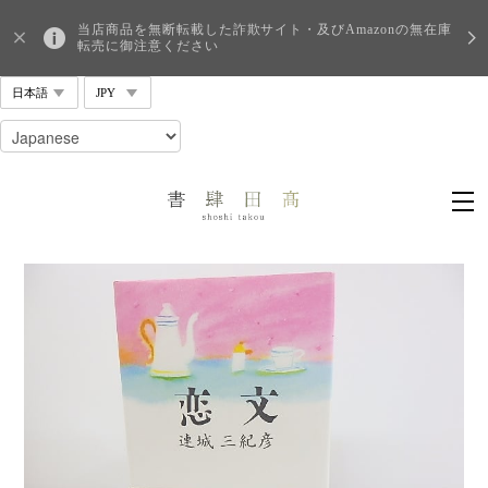
当店商品を無断転載した詐欺サイト・及びAmazonの無在庫
転売に御注意ください