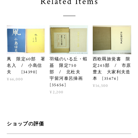
Related Items
羽蟻のいる丘・蝦
西欧羈旅覚書 限
凧 限定60部 署
蟇 限定750
定245部 / 市原
名入 / 小島信
部 / 北杜夫
豊太 大家利夫造
夫 [34390]
宇留河泰呂挿画
本 [35676]
¥66,000
[35656]
¥16,500
¥2,200
ショップの評価