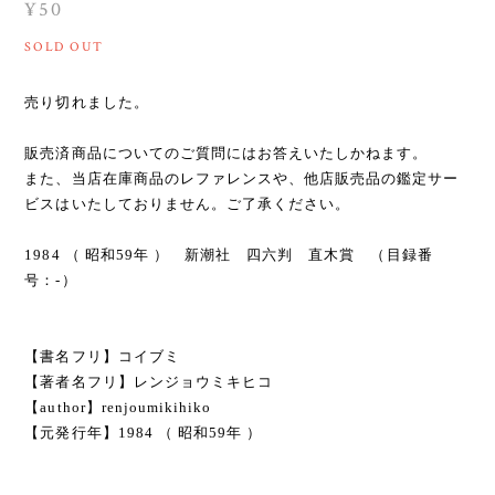
¥50
SOLD OUT
売り切れました。
販売済商品についてのご質問にはお答えいたしかねます。
また、当店在庫商品のレファレンスや、他店販売品の鑑定サー
ビスはいたしておりません。ご了承ください。
1984 （ 昭和59年 ） 新潮社 四六判 直木賞 （目録番
号：-）
【書名フリ】コイブミ
【著者名フリ】レンジョウミキヒコ
【author】renjoumikihiko
【元発行年】1984 （ 昭和59年 ）