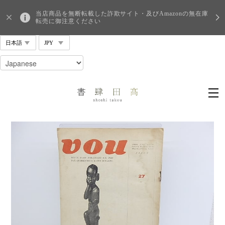
当店商品を無断転載した詐欺サイト・及びAmazonの無在庫
転売に御注意ください