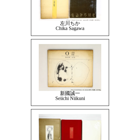
左川ちか
Chika Sagawa
新國誠一
Seiichi Niikuni