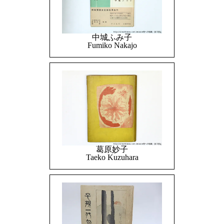
中城ふみ子
Fumiko Nakajo
葛原妙子
Taeko Kuzuhara