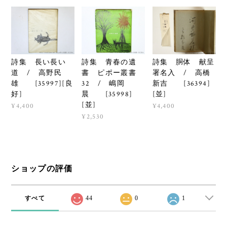
詩集 長い長い
詩集 青春の遺
詩集 胴体 献呈
道 / 高野民
書 ピポー叢書
署名入 / 高橋
雄 [35997][良
32 / 嶋岡
新吉 [36394]
好]
晨 [35998]
[並]
[並]
¥4,400
¥4,400
¥2,530
ショップの評価
すべて
44
0
1