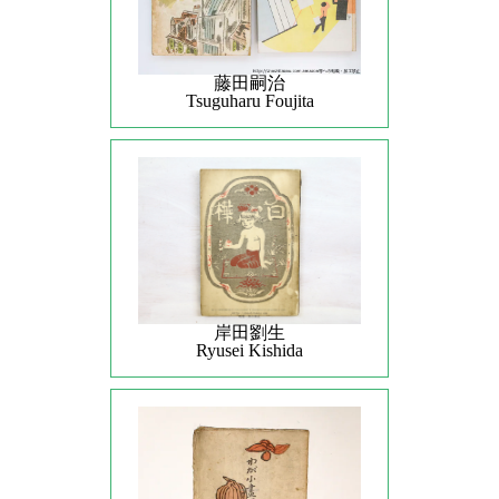
藤田嗣治
Tsuguharu Foujita
岸田劉生
Ryusei Kishida