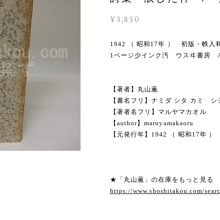
¥3,850
1942 （ 昭和17年 ） 初版
1ページ少インク汚 ウスヰ書房
【著者】丸山薫
【書名フリ】ナミダ シタ カミ シ
【著者名フリ】マルヤマカオル
【author】maruyamakaoru
【元発行年】1942 （ 昭和17年 ）
★「丸山薫」の在庫をもっと見る
https://www.shoshitakou.com/se