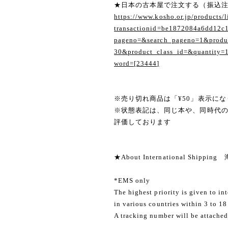
★日本の古本屋で注文する（振込
https://www.kosho.or.jp/products/l
transactionid=be1872084a6dd12c
pageno=&search_pageno=1&produc
30&product_class_id=&quantity=
word=[23444]
※売り切れ商品は「¥50」表示にな
※状態表記は、同じ本や、同時代
評価しております
★About International Shippi
*EMS only
The highest priority is given to in
in various countries within 3 to 18
A tracking number will be attached