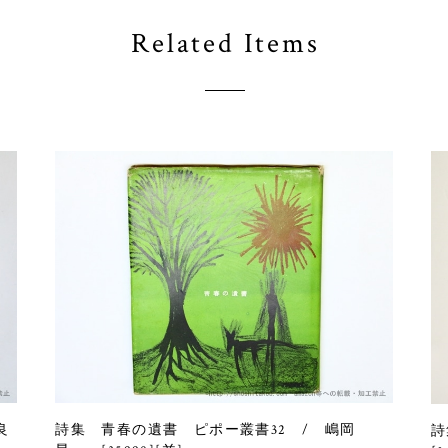
Related Items
良
詩集 青春の遺書 ピポー叢書32 / 嶋岡
詩