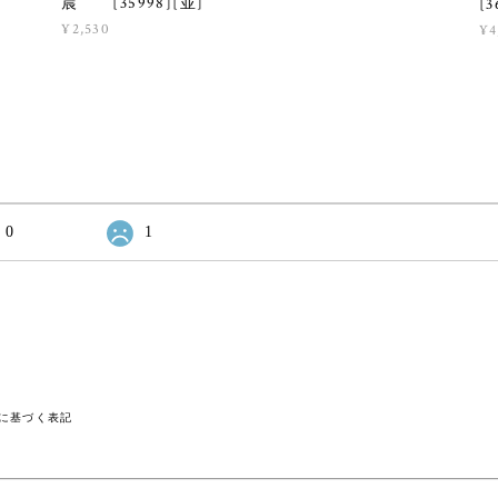
晨 [35998][並]
[3
¥2,530
¥4
0
1
に基づく表記