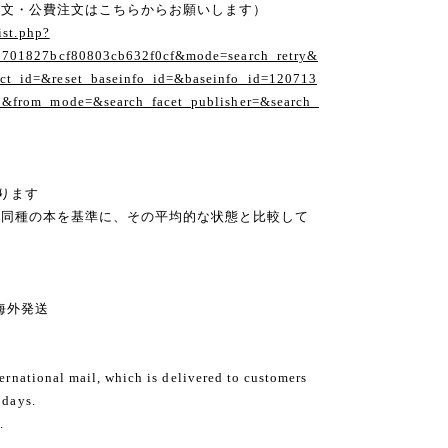
注文・公費注文はこちらからお願いします）
ist.php?
1701827bcf80803cb632f0cf&mode=search_retry&
t_id=&reset_baseinfo_id=&baseinfo_id=120713
1&from_mode=&search_facet_publisher=&search_
ります
の同種の本を基準に、その平均的な状態と比較して
ng 海外発送
ternational mail, which is delivered to customers
 days.
.