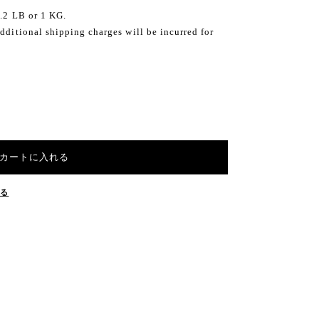
2.2 LB or 1 KG.
dditional shipping charges will be incurred for
カートに入れる
する