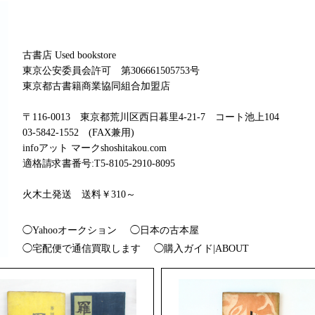
古書店 Used bookstore
東京公安委員会許可 第306661505753号
東京都古書籍商業協同組合加盟店
〒116-0013 東京都荒川区西日暮里4-21-7 コート池上104
03-5842-1552 (FAX兼用)
infoアット マークshoshitakou.com
適格請求書番号:T5-8105-2910-8095
火木土発送 送料￥310～
◯Yahooオークション
◯日本の古本屋
◯宅配便で通信買取します
◯購入ガイド|ABOUT