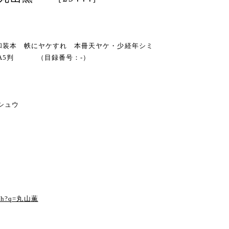
・帙入和装本 帙にヤケすれ 本冊天ヤケ・少経年シミ
 A5判 （目録番号：-）
シュウ
arch?q=丸山薫