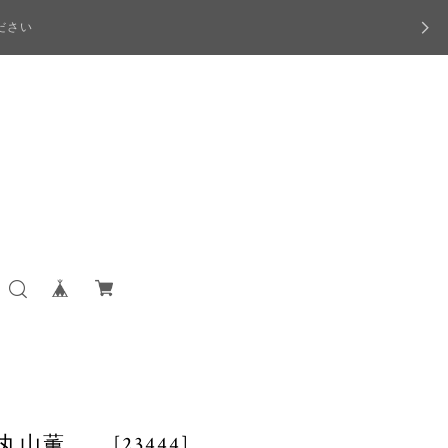
ださい
山薫 [23444]