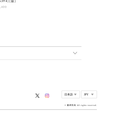
6394][並]
,400
© 書肆田高 All rights reserved.