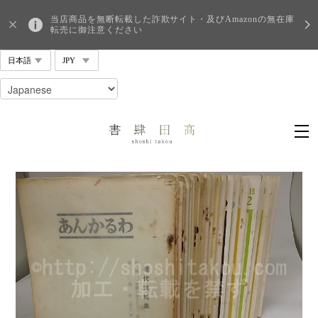
当店商品を無断転載した詐欺サイト・及びAmazonの無在庫
転売に御注意ください