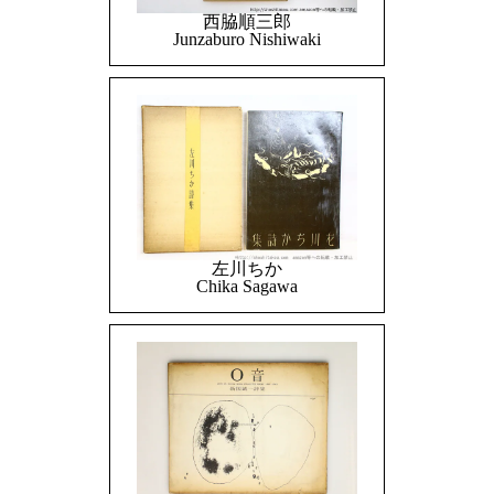
西脇順三郎
Junzaburo Nishiwaki
左川ちか
Chika Sagawa