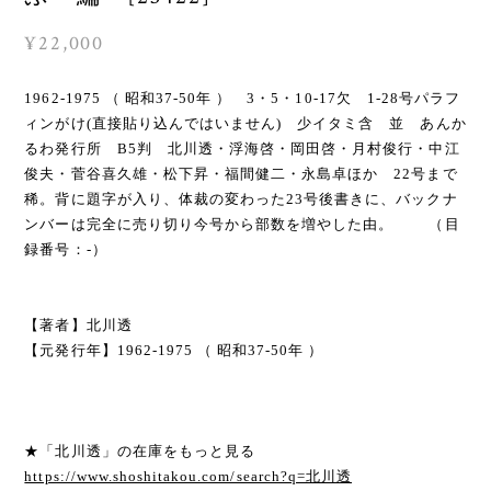
¥22,000
1962-1975 （ 昭和37-50年 ） 3・5・10-17欠 1-28号パラフ
ィンがけ(直接貼り込んではいません) 少イタミ含 並 あんか
るわ発行所 B5判 北川透・浮海啓・岡田啓・月村俊行・中江
俊夫・菅谷喜久雄・松下昇・福間健二・永島卓ほか 22号まで
稀。背に題字が入り、体裁の変わった23号後書きに、バックナ
ンバーは完全に売り切り今号から部数を増やした由。 （目
録番号：-）
【著者】北川透
【元発行年】1962-1975 （ 昭和37-50年 ）
★「北川透」の在庫をもっと見る
https://www.shoshitakou.com/search?q=北川透