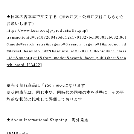
★日本の古本屋で注文する（振込注文・公費注文はこちらから
お願いします）
https://www.kosho.or.jp/products/list.php?
transactionid=be1872084a6dd12c1701827bcf80803cb632f0cf
&mode=search_retry&pageno=&search_pageno=1&product_id
=&reset_baseinfo_id=&baseinfo_id=12071330&product_class
_id=&quantity=1&from_mode=&search_facet_publisher=&sea
rch_word=[23422]
※売り切れ商品は「¥50」表示になります
※状態表記は、同じ本や、同時代の同種の本を基準に、その平
均的な状態と比較して評価しております
★About International Shipping 海外発送
*EMS only