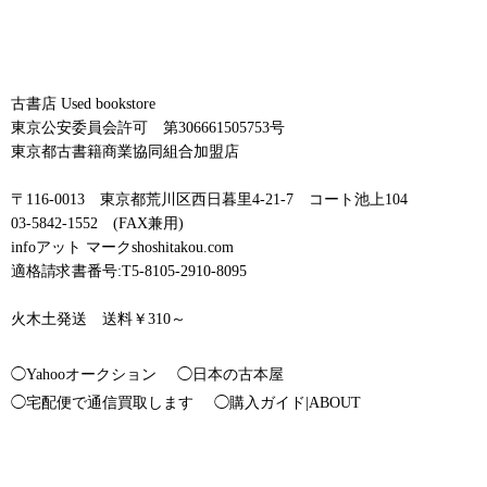
古書店 Used bookstore
東京公安委員会許可 第306661505753号
東京都古書籍商業協同組合加盟店
〒116-0013 東京都荒川区西日暮里4-21-7 コート池上104
03-5842-1552 (FAX兼用)
infoアット マークshoshitakou.com
適格請求書番号:T5-8105-2910-8095
火木土発送 送料￥310～
◯Yahooオークション
◯日本の古本屋
◯宅配便で通信買取します
◯購入ガイド|ABOUT