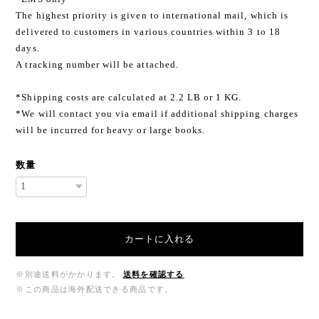
The highest priority is given to international mail, which is
delivered to customers in various countries within 3 to 18
days.
A tracking number will be attached.
*Shipping costs are calculated at 2.2 LB or 1 KG.
*We will contact you via email if additional shipping charges
will be incurred for heavy or large books.
数量
カートに入れる
※別途送料がかかります。
送料を確認する
※この商品は海外配送できる商品です。