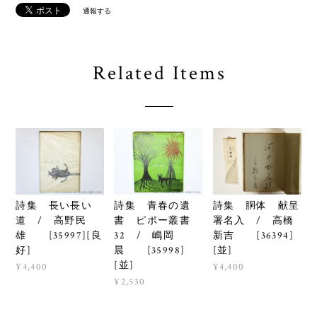
通報する
Related Items
詩集 長い長い
詩集 青春の遺
詩集 胴体 献呈
道 / 高野民
書 ピポー叢書
署名入 / 高橋
雄 [35997][良
32 / 嶋岡
新吉 [36394]
好]
晨 [35998]
[並]
[並]
¥4,400
¥4,400
¥2,530