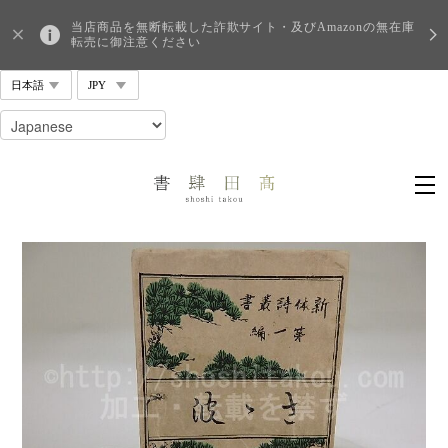
当店商品を無断転載した詐欺サイト・及びAmazonの無在庫
転売に御注意ください