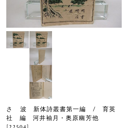
さゝ波 新体詩叢書第一編 / 育英
社 編 河井袖月・奥原幽芳他
[22504]