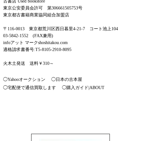
古書店 Used bookstore
東京公安委員会許可 第306661505753号
東京都古書籍商業協同組合加盟店
〒116-0013 東京都荒川区西日暮里4-21-7 コート池上104
03-5842-1552 (FAX兼用)
infoアット マークshoshitakou.com
適格請求書番号:T5-8105-2910-8095
火木土発送 送料￥310～
◯Yahooオークション
◯日本の古本屋
◯宅配便で通信買取します
◯購入ガイド|ABOUT