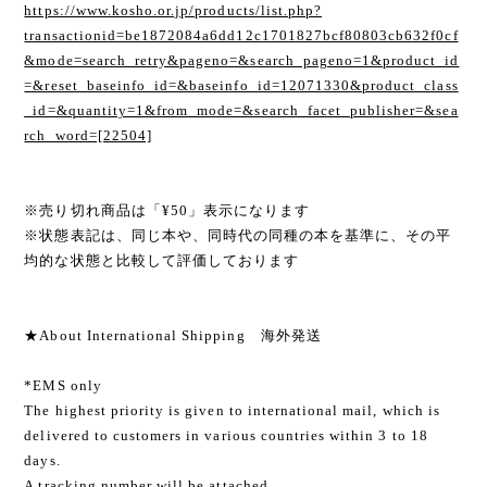
https://www.kosho.or.jp/products/list.php?
transactionid=be1872084a6dd12c1701827bcf80803cb632f0cf
&mode=search_retry&pageno=&search_pageno=1&product_id
=&reset_baseinfo_id=&baseinfo_id=12071330&product_class
_id=&quantity=1&from_mode=&search_facet_publisher=&sea
rch_word=[22504]
※売り切れ商品は「¥50」表示になります
※状態表記は、同じ本や、同時代の同種の本を基準に、その平
均的な状態と比較して評価しております
★About International Shipping 海外発送
*EMS only
The highest priority is given to international mail, which is
delivered to customers in various countries within 3 to 18
days.
A tracking number will be attached.