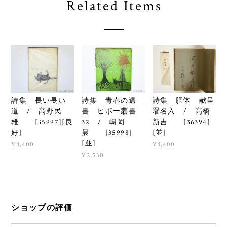
Related Items
詩集 長い長い
詩集 青春の遺
詩集 胴体 献呈
道 / 高野民
書 ピポー叢書
署名入 / 高橋
雄 [35997][良
32 / 嶋岡
新吉 [36394]
好]
晨 [35998]
[並]
[並]
¥4,400
¥4,400
¥2,530
ショップの評価