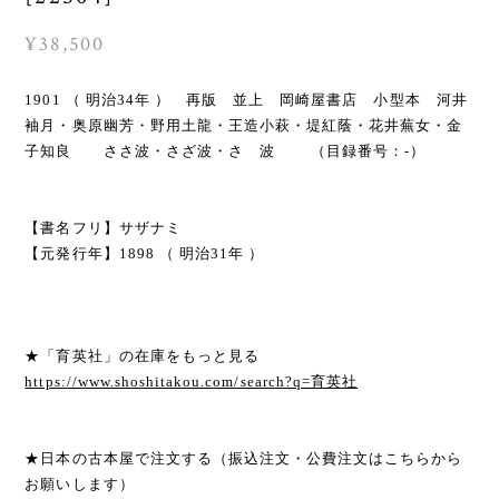
¥38,500
1901 （ 明治34年 ） 再版 並上 岡崎屋書店 小型本 河井
袖月・奥原幽芳・野用土龍・王造小萩・堤紅蔭・花井蕪女・金
子知良 ささ波・さざ波・さゞ波 （目録番号：-）
【書名フリ】サザナミ
【元発行年】1898 （ 明治31年 ）
★「育英社」の在庫をもっと見る
https://www.shoshitakou.com/search?q=育英社
★日本の古本屋で注文する（振込注文・公費注文はこちらから
お願いします）