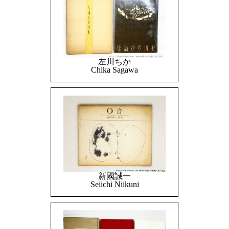
左川ちか
Chika Sagawa
新國誠一
Seiichi Niikuni