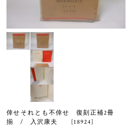
倖せそれとも不倖せ 復刻正補2冊
揃 / 入沢康夫 [18924]