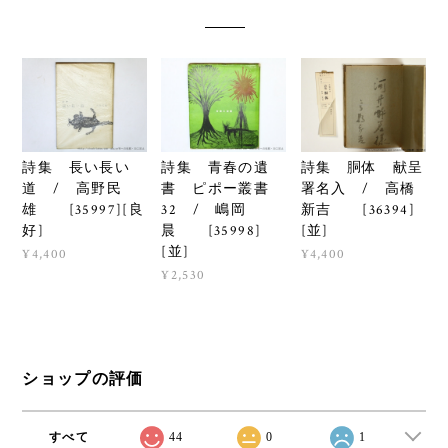
詩集 長い長い
詩集 青春の遺
詩集 胴体 献呈
道 / 高野民
書 ピポー叢書
署名入 / 高橋
雄 [35997][良
32 / 嶋岡
新吉 [36394]
好]
晨 [35998]
[並]
[並]
¥4,400
¥4,400
¥2,530
ショップの評価
すべて
44
0
1