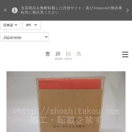
当店商品を無断転載した詐欺サイト・及びAmazonの無在庫
転売に御注意ください