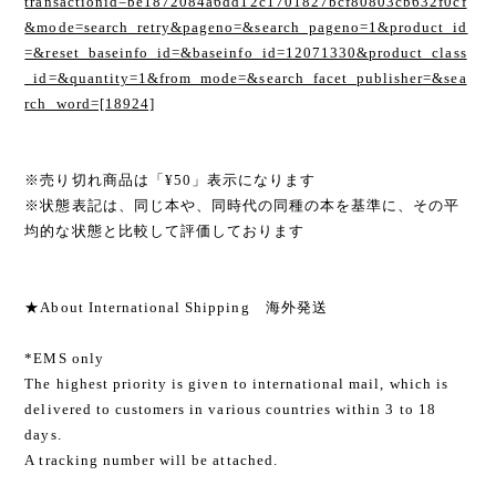
transactionid=be1872084a6dd12c1701827bcf80803cb632f0cf
&mode=search_retry&pageno=&search_pageno=1&product_id
=&reset_baseinfo_id=&baseinfo_id=12071330&product_class
_id=&quantity=1&from_mode=&search_facet_publisher=&sea
rch_word=[18924]
※売り切れ商品は「¥50」表示になります
※状態表記は、同じ本や、同時代の同種の本を基準に、その平
均的な状態と比較して評価しております
★About International Shipping 海外発送
*EMS only
The highest priority is given to international mail, which is
delivered to customers in various countries within 3 to 18
days.
A tracking number will be attached.