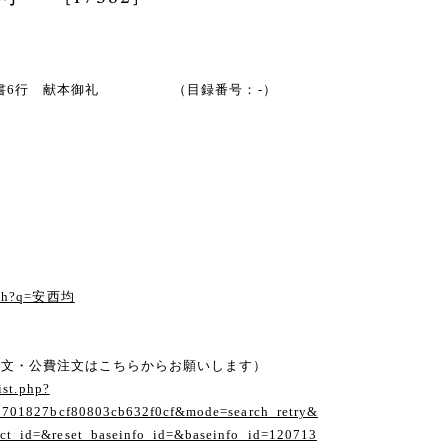
 ペン書6行 献本御礼 （目録番号：-）
arch?q=安西均
注文・公費注文はこちらからお願いします）
ist.php?
1701827bcf80803cb632f0cf&mode=search_retry&
t_id=&reset_baseinfo_id=&baseinfo_id=120713