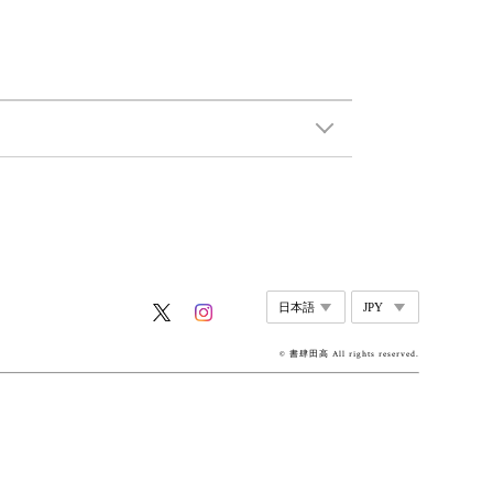
© 書肆田高 All rights reserved.