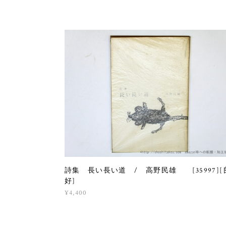
詩集 長い長い道 / 高野民雄 [35997][
好]
¥4,400