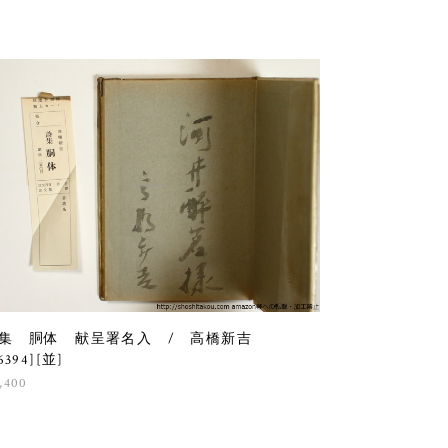
集 胴体 献呈署名入 / 高橋新吉
6394][並]
,400