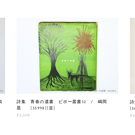
良
詩集 青春の遺書 ピポー叢書32 / 嶋岡
詩
晨 [35998][並]
[3
¥2,530
¥4