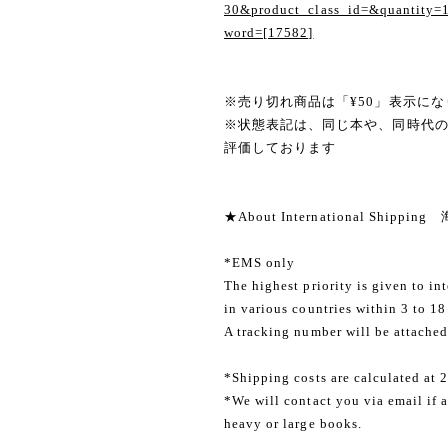
30&product_class_id=&quantity=
word=[17582]
※売り切れ商品は「¥50」表示にな
※状態表記は、同じ本や、同時代
評価しております
★About International Shippi
*EMS only
The highest priority is given to in
in various countries within 3 to 18
A tracking number will be attached
*Shipping costs are calculated at 
*We will contact you via email if a
heavy or large books.