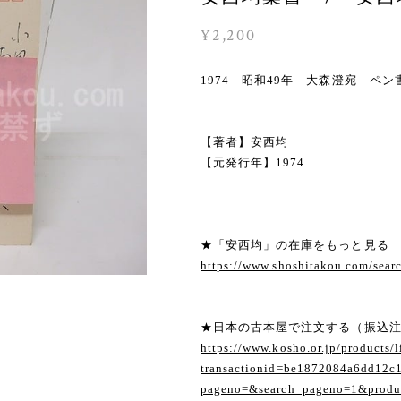
¥2,200
1974 昭和49年 大森澄宛
【著者】安西均
【元発行年】1974
★「安西均」の在庫をもっと見る
https://www.shoshitakou.com/se
★日本の古本屋で注文する（振込
https://www.kosho.or.jp/products/l
transactionid=be1872084a6dd12c
pageno=&search_pageno=1&produc