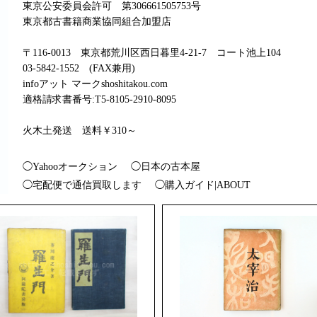
東京公安委員会許可 第306661505753号
東京都古書籍商業協同組合加盟店
〒116-0013 東京都荒川区西日暮里4-21-7 コート池上104
03-5842-1552 (FAX兼用)
infoアット マークshoshitakou.com
適格請求書番号:T5-8105-2910-8095
火木土発送 送料￥310～
◯Yahooオークション
◯日本の古本屋
◯宅配便で通信買取します
◯購入ガイド|ABOUT