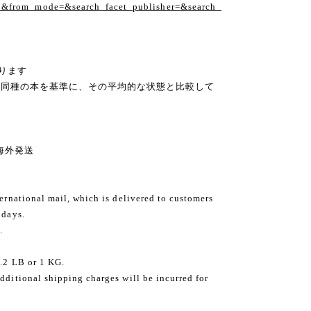
1&from_mode=&search_facet_publisher=&search_
ります
の同種の本を基準に、その平均的な状態と比較して
ng 海外発送
ternational mail, which is delivered to customers
 days.
.
2.2 LB or 1 KG.
dditional shipping charges will be incurred for