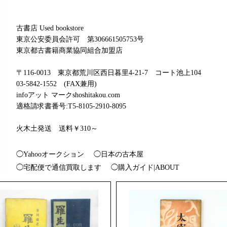
古書店 Used bookstore
東京公安委員会許可 第306661505753号
東京都古書籍商業協同組合加盟店
〒116-0013 東京都荒川区西日暮里4-21-7 コート池上104
03-5842-1552 (FAX兼用)
infoアット マークshoshitakou.com
適格請求書番号:T5-8105-2910-8095
火木土発送 送料￥310～
◯Yahooオークション
◯日本の古本屋
◯宅配便で通信買取します
◯購入ガイド|ABOUT