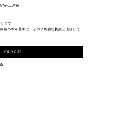
arch?q=正津勉
なります
の同種の本を基準に、その平均的な状態と比較して
SOLD OUT
する