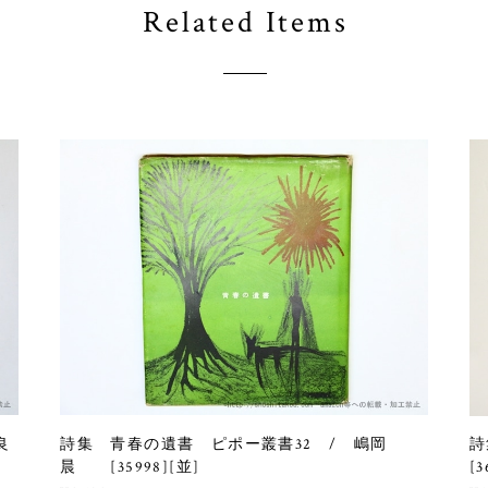
Related Items
良
詩集 青春の遺書 ピポー叢書32 / 嶋岡
詩
晨 [35998][並]
[3