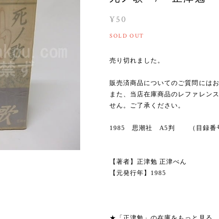
¥50
SOLD OUT
売り切れました。
販売済商品についてのご質問には
また、当店在庫商品のレファレン
せん。ご了承ください。
1985 思潮社 A5判 （目録番
【著者】正津勉 正津べん
【元発行年】1985
★「正津勉」の在庫をもっと見る