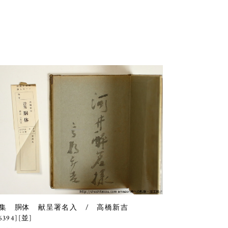
集 胴体 献呈署名入 / 高橋新吉
6394][並]