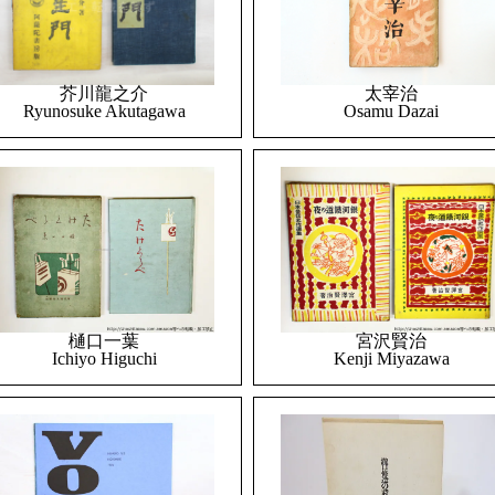
太宰治
芥川龍之介
Osamu Dazai
Ryunosuke Akutagawa
樋口一葉
宮沢賢治
Ichiyo Higuchi
Kenji Miyazawa