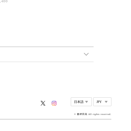
,400
© 書肆田高 All rights reserved.