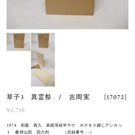
草子3 異霊祭 / 吉岡実 [17072]
¥2,750
1974 初版 袋入 表紙等経年ヤケ ホチキス綴じアンカッ
ト 書肆山田 四六判 （目録番号：-）