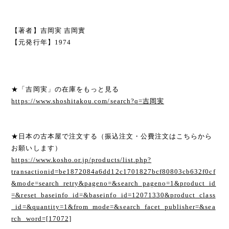
【著者】吉岡実 吉岡實
【元発行年】1974
★「吉岡実」の在庫をもっと見る
https://www.shoshitakou.com/search?q=吉岡実
★日本の古本屋で注文する（振込注文・公費注文はこちらから
お願いします）
https://www.kosho.or.jp/products/list.php?
transactionid=be1872084a6dd12c1701827bcf80803cb632f0cf
&mode=search_retry&pageno=&search_pageno=1&product_id
=&reset_baseinfo_id=&baseinfo_id=12071330&product_class
_id=&quantity=1&from_mode=&search_facet_publisher=&sea
rch_word=[17072]