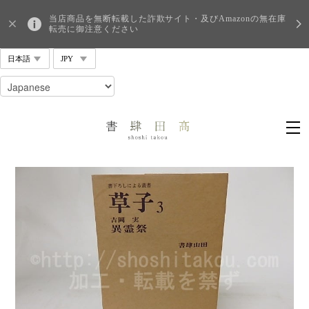
当店商品を無断転載した詐欺サイト・及びAmazonの無在庫
転売に御注意ください