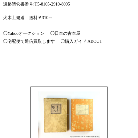
適格請求書番号:T5-8105-2910-8095
火木土発送 送料￥310～
◯Yahooオークション
◯日本の古本屋
◯宅配便で通信買取します
◯購入ガイド|ABOUT