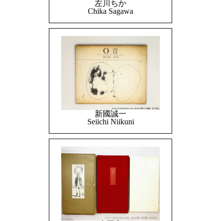
左川ちか
Chika Sagawa
新國誠一
Seiichi Niikuni