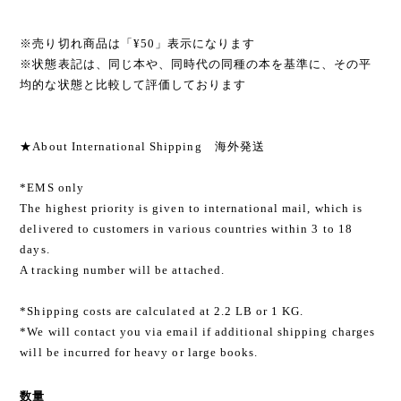
※売り切れ商品は「¥50」表示になります
※状態表記は、同じ本や、同時代の同種の本を基準に、その平
均的な状態と比較して評価しております
★About International Shipping 海外発送
*EMS only
The highest priority is given to international mail, which is
delivered to customers in various countries within 3 to 18
days.
A tracking number will be attached.
*Shipping costs are calculated at 2.2 LB or 1 KG.
*We will contact you via email if additional shipping charges
will be incurred for heavy or large books.
数量