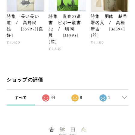
詩集 長い長い
詩集 青春の遺
詩集 胴体 献呈
道 / 高野民
書 ピポー叢書
署名入 / 高橋
雄 [35997][良
32 / 嶋岡
新吉 [36394]
好]
晨 [35998]
[並]
[並]
¥4,400
¥4,400
¥2,530
ショップの評価
すべて
44
0
1