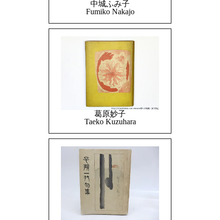
中城ふみ子
Fumiko Nakajo
葛原妙子
Taeko Kuzuhara