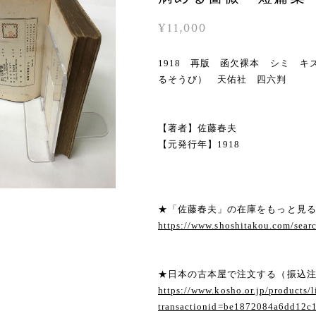
¥11,000
1918 再版 函欠裸本 シミ 
るそうび） 天佑社 四六判 
【著者】佐藤春夫
【元発行年】1918
★「佐藤春夫」の在庫をもっと見
https://www.shoshitakou.com/s
★日本の古本屋で注文する（振込
https://www.kosho.or.jp/products/l
transactionid=be1872084a6dd12c