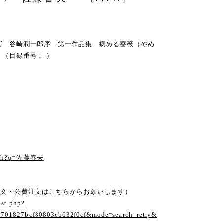
キズ 谷崎潤一郎序 第一作品集 病める薔薇（やめ
（目録番号：-）
る
earch?q=佐藤春夫
注文・公費注文はこちらからお願いします）
ist.php?
1701827bcf80803cb632f0cf&mode=search_retry&