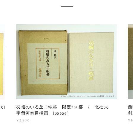
羽蟻のいる丘・蝦蟇 限定750部 / 北杜夫
西
0]
宇留河泰呂挿画 [35656]
利
¥2,200
¥1