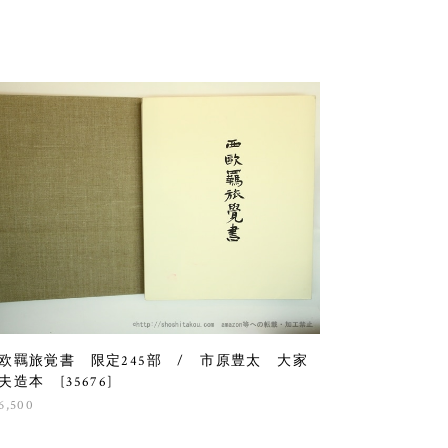
欧羈旅覚書 限定245部 / 市原豊太 大家
夫造本 [35676]
6,500