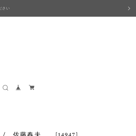
ださい
 佐藤春夫 [14947]