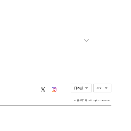
© 書肆田高 All rights reserved.