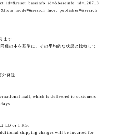
t_id=&reset_baseinfo_id=&baseinfo_id=120713
1&from_mode=&search_facet_publisher=&search_
ります
の同種の本を基準に、その平均的な状態と比較して
ng 海外発送
ternational mail, which is delivered to customers
 days.
.
2.2 LB or 1 KG.
dditional shipping charges will be incurred for