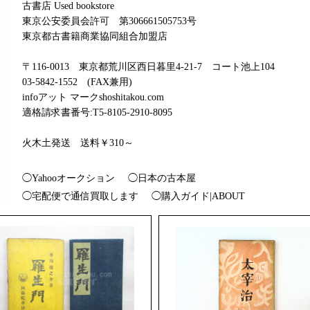
古書店 Used bookstore
東京公安委員会許可 第306661505753号
東京都古書籍商業協同組合加盟店
〒116-0013 東京都荒川区西日暮里4-21-7 コート池上104
03-5842-1552 (FAX兼用)
infoアット マークshoshitakou.com
適格請求書番号:T5-8105-2910-8095
火木土発送 送料￥310～
◯Yahooオークション
◯日本の古本屋
◯宅配便で通信買取します
◯購入ガイド|ABOUT