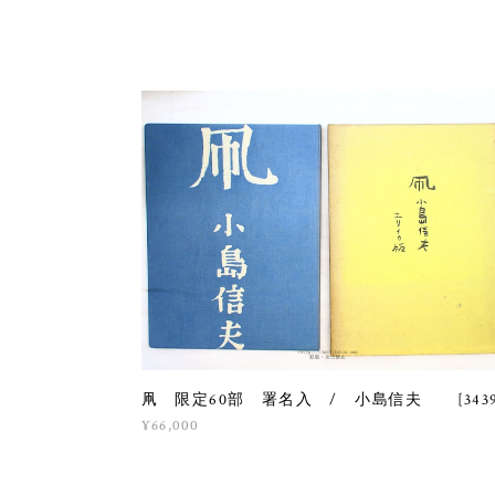
凧 限定60部 署名入 / 小島信夫 [3439
¥66,000