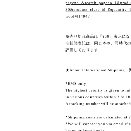
pageno=&search_pageno=1&produc
30&product_class_id=&quantity=
word=[14947]
※売り切れ商品は「¥50」表示にな
※状態表記は、同じ本や、同時代
評価しております
★About International Shippi
*EMS only
The highest priority is given to in
in various countries within 3 to 18
A tracking number will be attached
*Shipping costs are calculated at 
*We will contact you via email if a
heavy or large books.