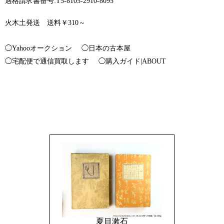
適格請求書番号:T5-8105-2910-8095
火木土発送 送料￥310～
◯Yahooオークション
◯日本の古本屋
◯宅配便で通信買取します
◯購入ガイド|ABOUT
夏目漱石