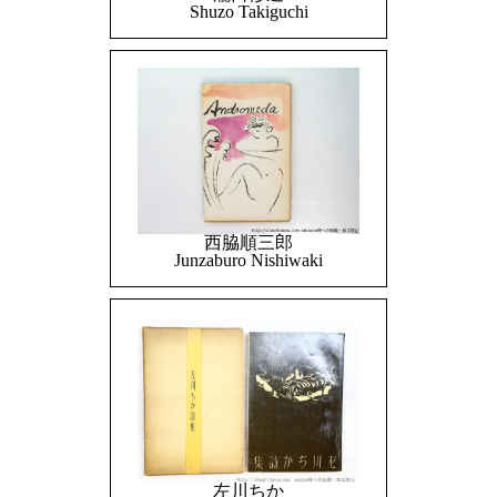
Shuzo Takiguchi
西脇順三郎
Junzaburo Nishiwaki
左川ちか