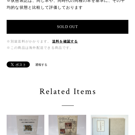
※状態表記は、同じ本や、同時代の同種の本を基準に、その平
均的な状態と比較して評価しております
SOLD OUT
※別途送料がかかります。
送料を確認する
※この商品は海外配送できる商品です。
通報する
Related Items