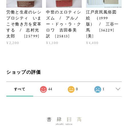
労働と生産のレシ
中世のエロティシ
江戸庶民風俗図
プロシティ いま
ズム / アルノ
絵 （1999
こそ働き方を変革
ー・ドゥ・ラ・ク
版） / 三谷一
する / 志村光
ロワ 吉田春美
馬 [36229]
太郎 [25799]
訳 [25813]
[美]
¥2,200
¥1,100
¥4,400
ショップの評価
すべて
44
0
1