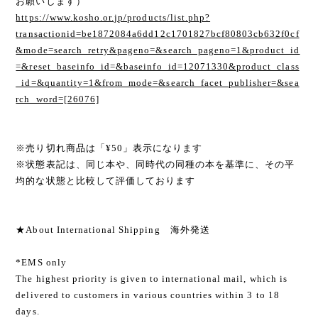
お願いします）
https://www.kosho.or.jp/products/list.php?
transactionid=be1872084a6dd12c1701827bcf80803cb632f0cf
&mode=search_retry&pageno=&search_pageno=1&product_id
=&reset_baseinfo_id=&baseinfo_id=12071330&product_class
_id=&quantity=1&from_mode=&search_facet_publisher=&sea
rch_word=[26076]
※売り切れ商品は「¥50」表示になります
※状態表記は、同じ本や、同時代の同種の本を基準に、その平
均的な状態と比較して評価しております
★About International Shipping 海外発送
*EMS only
The highest priority is given to international mail, which is
delivered to customers in various countries within 3 to 18
days.