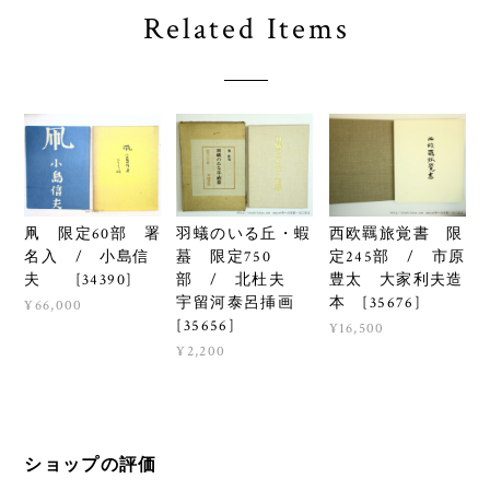
Related Items
羽蟻のいる丘・蝦
西欧羈旅覚書 限
凧 限定60部 署
蟇 限定750
定245部 / 市原
名入 / 小島信
部 / 北杜夫
豊太 大家利夫造
夫 [34390]
宇留河泰呂挿画
本 [35676]
¥66,000
[35656]
¥16,500
¥2,200
ショップの評価