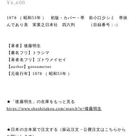
¥6,600
1978 （ 昭和53年 ） 初版・カバー・帯 前小口少シミ 帯挟
んであり美 実業之日本社 四六判 （目録番号：-）
【著者】後藤明生
【書名フリ】トラシマ
【著者名フリ】ゴトウメイセイ
【author】gotoumeisei
【元発行年】1978 （ 昭和53年 ）
★「後藤明生」の在庫をもっと見る
https://www.shoshitakou.com/search?q=後藤明生
★日本の古本屋で注文する（振込注文・公費注文はこちらから