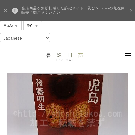
当店商品を無断転載した詐欺サイト・及びAmazonの無在庫
転売に御注意ください