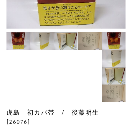
虎島 初カバ帯 / 後藤明生
[26076]