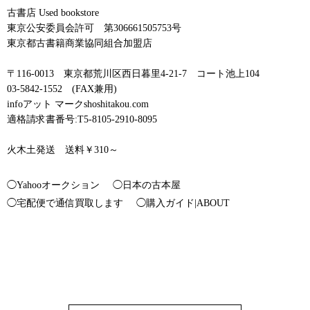
古書店 Used bookstore
東京公安委員会許可 第306661505753号
東京都古書籍商業協同組合加盟店
〒116-0013 東京都荒川区西日暮里4-21-7 コート池上104
03-5842-1552 (FAX兼用)
infoアット マークshoshitakou.com
適格請求書番号:T5-8105-2910-8095
火木土発送 送料￥310～
◯Yahooオークション
◯日本の古本屋
◯宅配便で通信買取します
◯購入ガイド|ABOUT