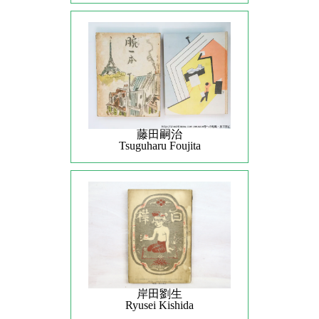
藤田嗣治
Tsuguharu Foujita
岸田劉生
Ryusei Kishida