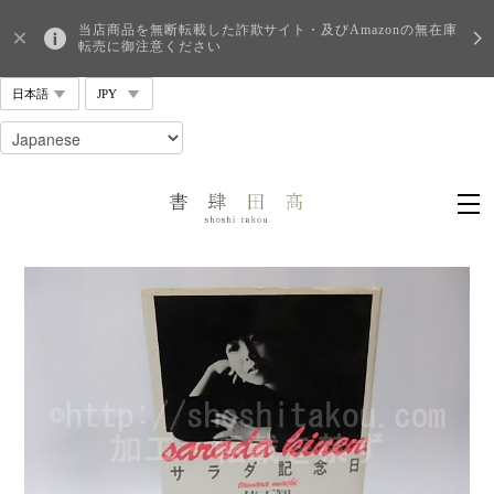
当店商品を無断転載した詐欺サイト・及びAmazonの無在庫
転売に御注意ください