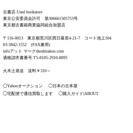
古書店 Used bookstore
東京公安委員会許可 第306661505753号
東京都古書籍商業協同組合加盟店
〒116-0013 東京都荒川区西日暮里4-21-7 コート池上104
03-5842-1552 (FAX兼用)
infoアット マークshoshitakou.com
適格請求書番号:T5-8105-2910-8095
火木土発送 送料￥310～
◯Yahooオークション
◯日本の古本屋
◯宅配便で通信買取します
◯購入ガイド|ABOUT