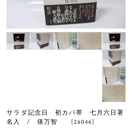
サラダ記念日 初カバ帯 七月六日署
名入 / 俵万智 [26046]