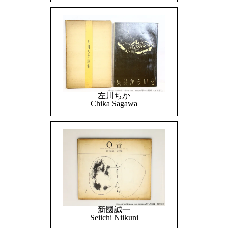
左川ちか
Chika Sagawa
新國誠一
Seiichi Niikuni