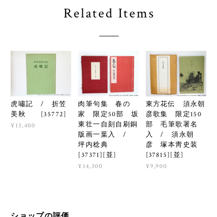
Related Items
虎嘯記 / 折笠
肉筆句集 春の
東方花伝 須永朝
美秋 [35772]
家 限定50部 坂
彦歌集 限定150
東壮一自刻自刷銅
部 毛筆歌署名
¥15,400
版画一葉入 /
入 / 須永朝
坪内稔典
彦 塚本靑史装
[37371][並]
[37815][並]
¥14,300
¥9,900
ショップの評価