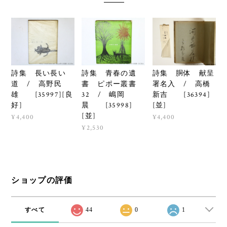
詩集 長い長い
詩集 青春の遺
詩集 胴体 献呈
道 / 高野民
書 ピポー叢書
署名入 / 高橋
雄 [35997][良
32 / 嶋岡
新吉 [36394]
好]
晨 [35998]
[並]
[並]
¥4,400
¥4,400
¥2,530
ショップの評価
すべて
44
0
1