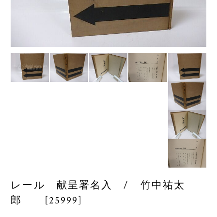
レール 献呈署名入 / 竹中祐太
郎 [25999]