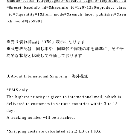
&mode=search_retry&pageno=&search_pageno=1&product_id
=&reset_baseinfo_id=&baseinfo_id=12071330&product_class
_id=&quantity=1&from_mode=&search_facet_publisher=&sea
rch_word=[25999]
※売り切れ商品は「¥50」表示になります
※状態表記は、同じ本や、同時代の同種の本を基準に、その平
均的な状態と比較して評価しております
★About International Shipping 海外発送
*EMS only
The highest priority is given to international mail, which is
delivered to customers in various countries within 3 to 18
days.
A tracking number will be attached.
*Shipping costs are calculated at 2.2 LB or 1 KG.