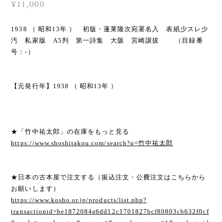
¥11,000
1938 （ 昭和13年 ） 初版・蓬莱隆次宛署名入 表紙少スレ少
汚 私家版 A5判 第一詩集 大阪 宮崎譲拔 （目録番
号：-）
【元発行年】1938 （ 昭和13年 ）
★「竹中祐太郎」の在庫をもっと見る
https://www.shoshitakou.com/search?q=竹中祐太郎
★日本の古本屋で注文する（振込注文・公費注文はこちらから
お願いします）
https://www.kosho.or.jp/products/list.php?
transactionid=be1872084a6dd12c1701827bcf80803cb632f0cf