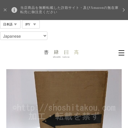
当店商品を無断転載した詐欺サイト・及びAmazonの無在庫
転売に御注意ください