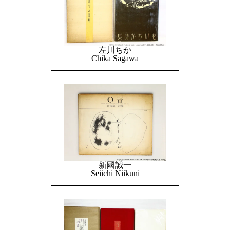
左川ちか
Chika Sagawa
新國誠一
Seiichi Niikuni