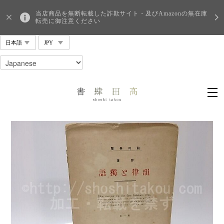
当店商品を無断転載した詐欺サイト・及びAmazonの無在庫
転売に御注意ください