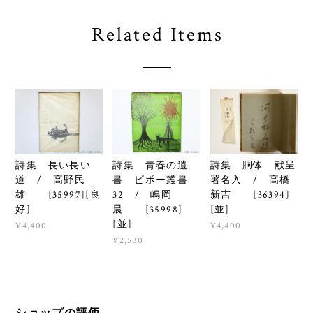
Related Items
詩集 長い長い
詩集 青春の遺
詩集 胴体 献呈
道 / 高野民
書 ピポー叢書
署名入 / 高橋
雄 [35997][良
32 / 嶋岡
新吉 [36394]
好]
晨 [35998]
[並]
[並]
¥4,400
¥4,400
¥2,530
ショップの評価