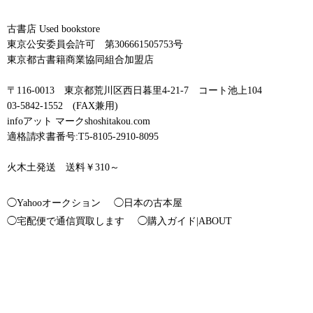
古書店 Used bookstore
東京公安委員会許可 第306661505753号
東京都古書籍商業協同組合加盟店
〒116-0013 東京都荒川区西日暮里4-21-7 コート池上104
03-5842-1552 (FAX兼用)
infoアット マークshoshitakou.com
適格請求書番号:T5-8105-2910-8095
火木土発送 送料￥310～
◯Yahooオークション
◯日本の古本屋
◯宅配便で通信買取します
◯購入ガイド|ABOUT