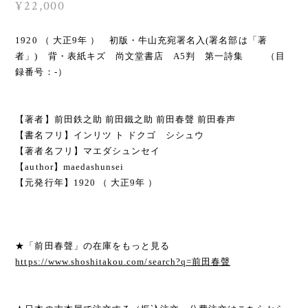
¥22,000
1920 （ 大正9年 ） 初版・牛山充宛署名入(署名部は「著
者」) 背・表紙キズ 尚文堂書店 A5判 第一詩集 （目
録番号：-）
【著者】前田鉄之助 前田鐵之助 前田春聲 前田春声
【書名フリ】インリツ ト ドクゴ シシュウ
【著者名フリ】マエダシュンセイ
【author】maedashunsei
【元発行年】1920 （ 大正9年 ）
★「前田春聲」の在庫をもっと見る
https://www.shoshitakou.com/search?q=前田春聲