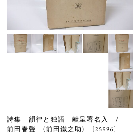
詩集 韻律と独語 献呈署名入 /
前田春聲 (前田鐵之助) [25996]