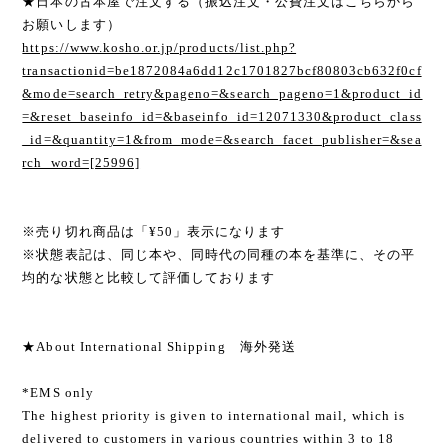
★日本の古本屋で注文する（振込注文・公費注文はこちらから
お願いします）
https://www.kosho.or.jp/products/list.php?
transactionid=be1872084a6dd12c1701827bcf80803cb632f0cf
&mode=search_retry&pageno=&search_pageno=1&product_id
=&reset_baseinfo_id=&baseinfo_id=12071330&product_class
_id=&quantity=1&from_mode=&search_facet_publisher=&sea
rch_word=[25996]
※売り切れ商品は「¥50」表示になります
※状態表記は、同じ本や、同時代の同種の本を基準に、その平
均的な状態と比較して評価しております
★About International Shipping 海外発送
*EMS only
The highest priority is given to international mail, which is
delivered to customers in various countries within 3 to 18