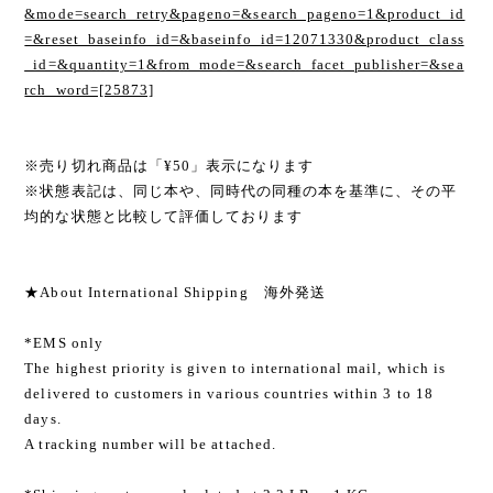
&mode=search_retry&pageno=&search_pageno=1&product_id
=&reset_baseinfo_id=&baseinfo_id=12071330&product_class
_id=&quantity=1&from_mode=&search_facet_publisher=&sea
rch_word=[25873]
※売り切れ商品は「¥50」表示になります
※状態表記は、同じ本や、同時代の同種の本を基準に、その平
均的な状態と比較して評価しております
★About International Shipping 海外発送
*EMS only
The highest priority is given to international mail, which is
delivered to customers in various countries within 3 to 18
days.
A tracking number will be attached.