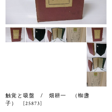
触覚と吸盤 / 畑耕一 （蜘盞
子） [25873]