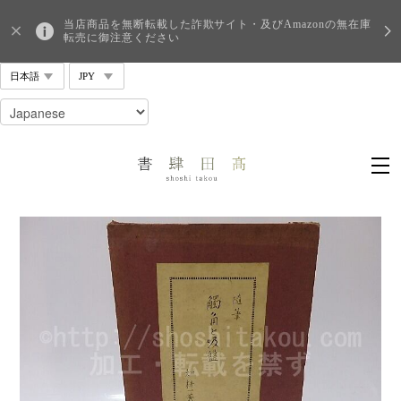
当店商品を無断転載した詐欺サイト・及びAmazonの無在庫
転売に御注意ください