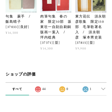
句集 蕨手 /
肉筆句集 春の
東方花伝 須永朝
飯島晴子
家 限定50部 坂
彦歌集 限定150
[37033][良好]
東壮一自刻自刷銅
部 毛筆歌署名
版画一葉入 /
入 / 須永朝
¥16,500
坪内稔典
彦 塚本靑史装
[37371][並]
[37815][並]
¥14,300
¥9,900
ショップの評価
すべて
44
0
1