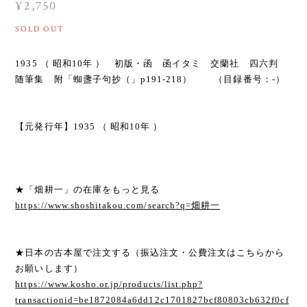
¥2,750
SOLD OUT
1935 （ 昭和10年 ） 初版・函 函イタミ 交蘭社 四六判
随筆集 附「蜘盞子句抄（」p191-218） （目録番号：-）
【元発行年】1935 （ 昭和10年 ）
★「畑耕一」の在庫をもっと見る
https://www.shoshitakou.com/search?q=畑耕一
★日本の古本屋で注文する（振込注文・公費注文はこちらから
お願いします）
https://www.kosho.or.jp/products/list.php?
transactionid=be1872084a6dd12c1701827bcf80803cb632f0cf