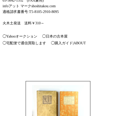
03-5842-1552 (FAX兼用)
infoアット マークshoshitakou.com
適格請求書番号:T5-8105-2910-8095
火木土発送 送料￥310～
◯Yahooオークション
◯日本の古本屋
◯宅配便で通信買取します
◯購入ガイド|ABOUT