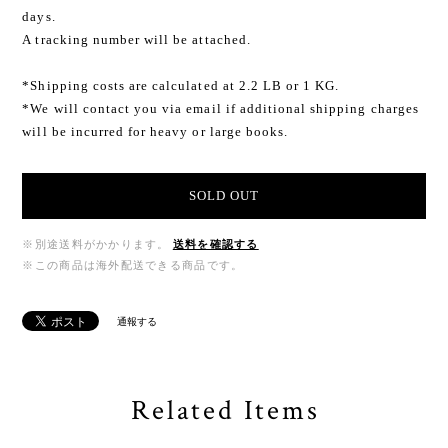
days.
A tracking number will be attached.
*Shipping costs are calculated at 2.2 LB or 1 KG.
*We will contact you via email if additional shipping charges
will be incurred for heavy or large books.
SOLD OUT
※別途送料がかかります。
送料を確認する
※この商品は海外配送できる商品です。
通報する
Related Items