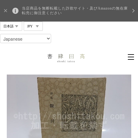
当店商品を無断転載した詐欺サイト・及びAmazonの無在庫
転売に御注意ください