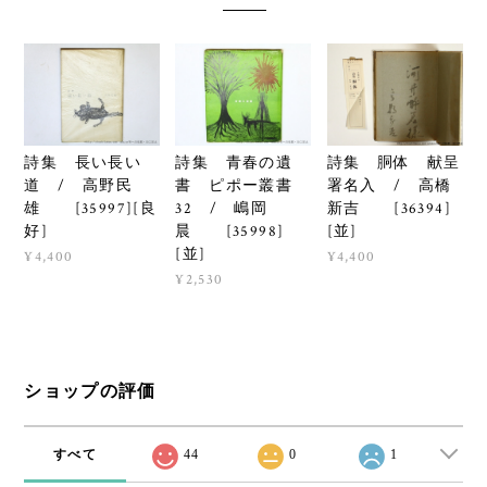
詩集 長い長い
詩集 青春の遺
詩集 胴体 献呈
道 / 高野民
書 ピポー叢書
署名入 / 高橋
雄 [35997][良
32 / 嶋岡
新吉 [36394]
好]
晨 [35998]
[並]
[並]
¥4,400
¥4,400
¥2,530
ショップの評価
すべて
44
0
1