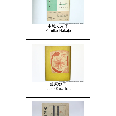
中城ふみ子
Fumiko Nakajo
葛原妙子
Taeko Kuzuhara