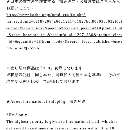
★日本の古本屋で注文する（振込注文・公費注文はこちらから
お願いします）
https://www.kosho.or.jp/products/list.php?
transactionid=be1872084a6dd12c1701827bcf80803cb632f0cf
&mode=search_retry&pageno=&search_pageno=1&product_id
=&reset_baseinfo_id=&baseinfo_id=12071330&product_class
_id=&quantity=1&from_mode=&search_facet_publisher=&sea
rch_word=[25596]
※売り切れ商品は「¥50」表示になります
※状態表記は、同じ本や、同時代の同種の本を基準に、その平
均的な状態と比較して評価しております
★About International Shipping 海外発送
*EMS only
The highest priority is given to international mail, which is
delivered to customers in various countries within 3 to 18