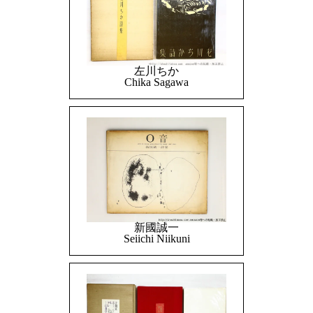
左川ちか
Chika Sagawa
新國誠一
Seiichi Niikuni