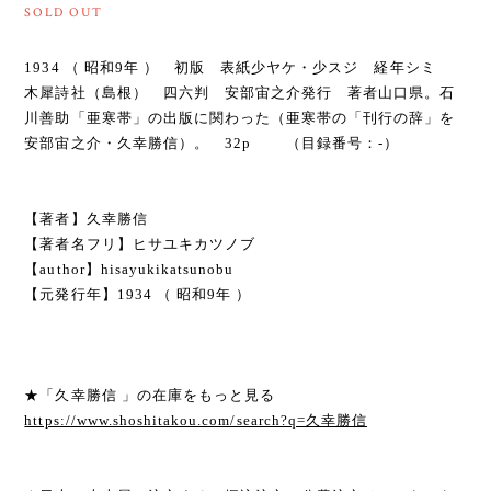
SOLD OUT
1934 （ 昭和9年 ） 初版 表紙少ヤケ・少スジ 経年シミ
木犀詩社（島根） 四六判 安部宙之介発行 著者山口県。石
川善助「亜寒帯」の出版に関わった（亜寒帯の「刊行の辞」を
安部宙之介・久幸勝信）。 32p （目録番号：-）
【著者】久幸勝信
【著者名フリ】ヒサユキカツノブ
【author】hisayukikatsunobu
【元発行年】1934 （ 昭和9年 ）
★「久幸勝信 」の在庫をもっと見る
https://www.shoshitakou.com/search?q=久幸勝信