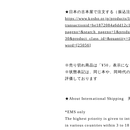
★日本の古本屋で注文する（振込
https://www.kosho.or.jp/products/l
transactionid=be1872084a6dd12c
pageno=&search_pageno=1&produc
30&product_class_id=&quantity=
word=[25056]
※売り切れ商品は「¥50」表示にな
※状態表記は、同じ本や、同時代
評価しております
★About International Shippi
*EMS only
The highest priority is given to in
in various countries within 3 to 18