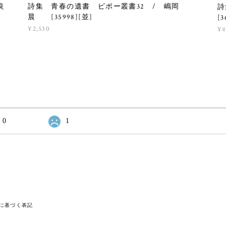
良
詩集 青春の遺書 ピポー叢書32 / 嶋岡
詩
晨 [35998][並]
[3
¥2,530
¥4
0
1
に基づく表記