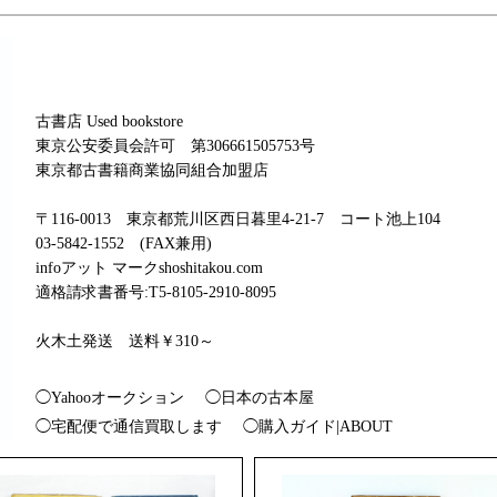
古書店 Used bookstore
東京公安委員会許可 第306661505753号
東京都古書籍商業協同組合加盟店
〒116-0013 東京都荒川区西日暮里4-21-7 コート池上104
03-5842-1552 (FAX兼用)
infoアット マークshoshitakou.com
適格請求書番号:T5-8105-2910-8095
火木土発送 送料￥310～
◯Yahooオークション
◯日本の古本屋
◯宅配便で通信買取します
◯購入ガイド|ABOUT