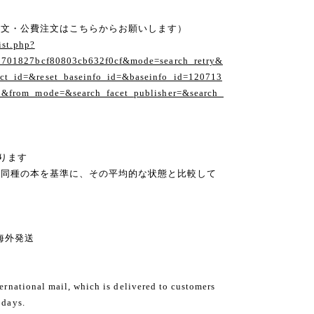
注文・公費注文はこちらからお願いします）
ist.php?
1701827bcf80803cb632f0cf&mode=search_retry&
t_id=&reset_baseinfo_id=&baseinfo_id=120713
1&from_mode=&search_facet_publisher=&search_
ります
の同種の本を基準に、その平均的な状態と比較して
ng 海外発送
ternational mail, which is delivered to customers
 days.