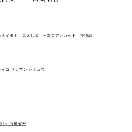
・函 函天イタミ 見返し印 一部頁アンカット 抒情詩
イゴ サンブン シシュウ
る
earch?q=白鳥省吾