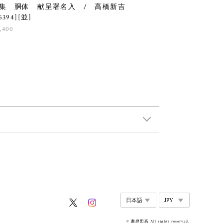
集 胴体 献呈署名入 / 高橋新吉
6394][並]
,400
© 書肆田高 All rights reserved.