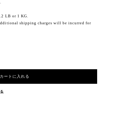
.
2.2 LB or 1 KG.
dditional shipping charges will be incurred for
カートに入れる
する