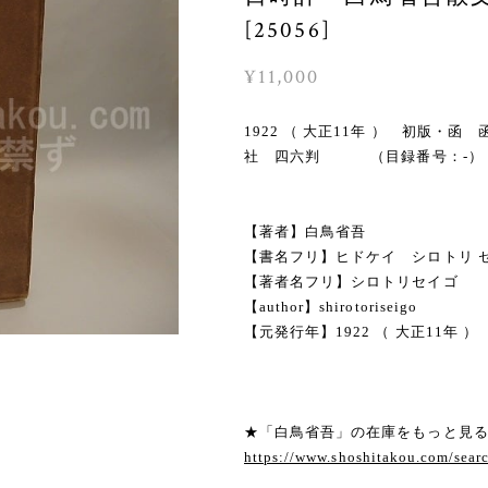
[25056]
¥11,000
1922 （ 大正11年 ） 初版
社 四六判 （目録番号：-）
【著者】白鳥省吾
【書名フリ】ヒドケイ シロトリ セ
【著者名フリ】シロトリセイゴ
【author】shirotoriseigo
【元発行年】1922 （ 大正11年 ）
★「白鳥省吾」の在庫をもっと見
https://www.shoshitakou.com/s