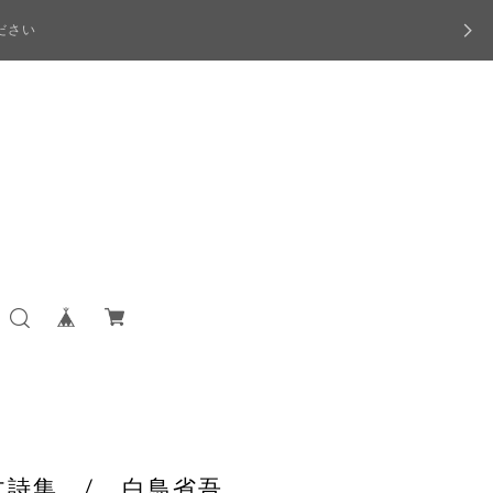
ださい
散文詩集 / 白鳥省吾