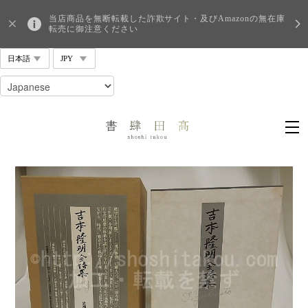
当店商品を無断転載した詐欺サイト・及びAmazonの無在庫
転売に御注意ください