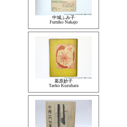
中城ふみ子
Fumiko Nakajo
葛原妙子
Taeko Kuzuhara