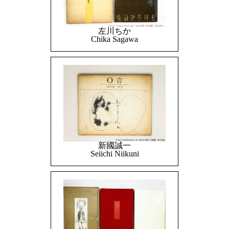
左川ちか
Chika Sagawa
新國誠一
Seiichi Niikuni