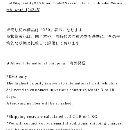
_id=&quantity=1&from_mode=&search_facet_publisher=&sea
rch_word=[24245]
※売り切れ商品は「¥50」表示になります
※状態表記は、同じ本や、同時代の同種の本を基準に、その平
均的な状態と比較して評価しております
★About International Shipping 海外発送
*EMS only
The highest priority is given to international mail, which is
delivered to customers in various countries within 3 to 18
days.
A tracking number will be attached.
*Shipping costs are calculated at 2.2 LB or 1 KG.
*We will contact you via email if additional shipping charges
will be incurred for heavy or large books.