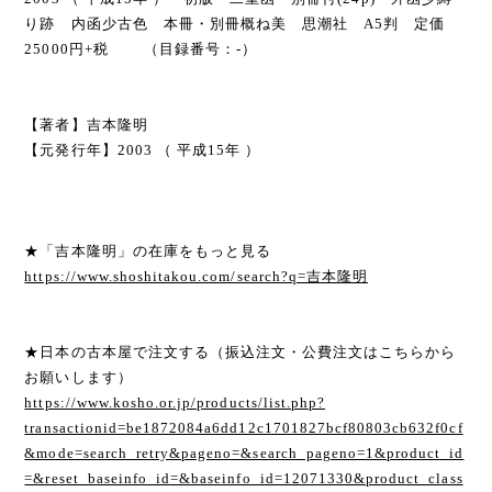
り跡 内函少古色 本冊・別冊概ね美 思潮社 A5判 定価
25000円+税 （目録番号：-）
【著者】吉本隆明
【元発行年】2003 （ 平成15年 ）
★「吉本隆明」の在庫をもっと見る
https://www.shoshitakou.com/search?q=吉本隆明
★日本の古本屋で注文する（振込注文・公費注文はこちらから
お願いします）
https://www.kosho.or.jp/products/list.php?
transactionid=be1872084a6dd12c1701827bcf80803cb632f0cf
&mode=search_retry&pageno=&search_pageno=1&product_id
=&reset_baseinfo_id=&baseinfo_id=12071330&product_class