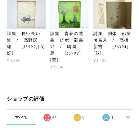
詩集 長い長い
詩集 青春の遺
詩集 胴体 献呈
道 / 高野民
書 ピポー叢書
署名入 / 高橋
雄 [35997][良
32 / 嶋岡
新吉 [36394]
好]
晨 [35998]
[並]
[並]
¥4,400
¥4,400
¥2,530
ショップの評価
すべて
44
0
1