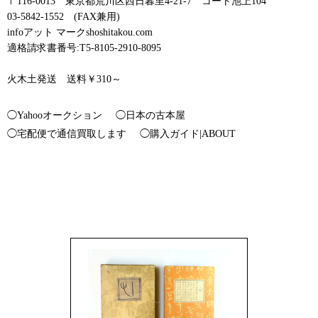
〒116-0013 東京都荒川区西日暮里4-21-7 コート池上104
03-5842-1552 (FAX兼用)
infoアット マークshoshitakou.com
適格請求書番号:T5-8105-2910-8095
火木土発送 送料￥310～
◯Yahooオークション
◯日本の古本屋
◯宅配便で通信買取します
◯購入ガイド|ABOUT