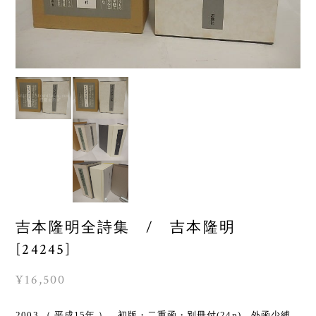
吉本隆明全詩集 / 吉本隆明
[24245]
¥16,500
2003 （ 平成15年 ） 初版・二重函・別冊付(24p) 外函少縛