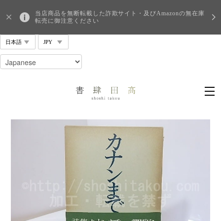
当店商品を無断転載した詐欺サイト・及びAmazonの無在庫
転売に御注意ください