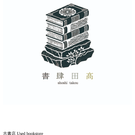
古書店 Used bookstore