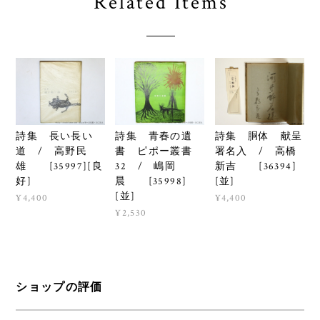
Related Items
詩集 長い長い
詩集 青春の遺
詩集 胴体 献呈
道 / 高野民
書 ピポー叢書
署名入 / 高橋
雄 [35997][良
32 / 嶋岡
新吉 [36394]
好]
晨 [35998]
[並]
[並]
¥4,400
¥4,400
¥2,530
ショップの評価