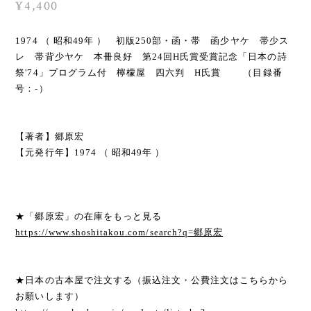
¥4,400
1974 （ 昭和49年 ） 初版250部・函・帯 函少ヤケ 帯少ス
レ 帯背少ヤケ 本冊良好 第24回H氏賞受賞記念「日本の詩
祭'74」プログラム付 檸檬屋 四六判 H氏賞 （目録番
号：-）
【著者】郷原宏
【元発行年】1974 （ 昭和49年 ）
★「郷原宏」の在庫をもっと見る
https://www.shoshitakou.com/search?q=郷原宏
★日本の古本屋で注文する（振込注文・公費注文はこちらから
お願いします）