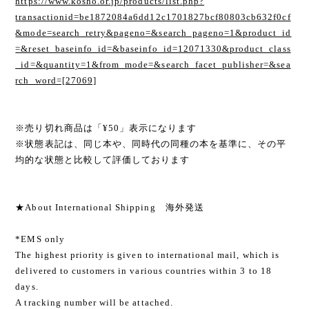
https://www.kosho.or.jp/products/list.php?
transactionid=be1872084a6dd12c1701827bcf80803cb632f0cf
&mode=search_retry&pageno=&search_pageno=1&product_id
=&reset_baseinfo_id=&baseinfo_id=12071330&product_class
_id=&quantity=1&from_mode=&search_facet_publisher=&sea
rch_word=[27069]
※売り切れ商品は「¥50」表示になります
※状態表記は、同じ本や、同時代の同種の本を基準に、その平
均的な状態と比較して評価しております
★About International Shipping 海外発送
*EMS only
The highest priority is given to international mail, which is
delivered to customers in various countries within 3 to 18
days.
A tracking number will be attached.