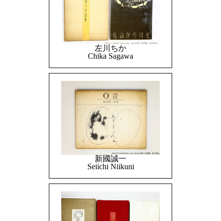
左川ちか
Chika Sagawa
新國誠一
Seiichi Niikuni