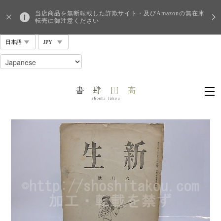
当店商品を無断転載した詐欺サイト・及びAmazonの無在庫
転売に御注意ください