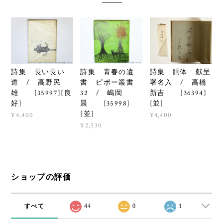
詩集 長い長い
詩集 青春の遺
詩集 胴体 献呈
道 / 高野民
書 ピポー叢書
署名入 / 高橋
雄 [35997][良
32 / 嶋岡
新吉 [36394]
好]
晨 [35998]
[並]
[並]
¥4,400
¥4,400
¥2,530
ショップの評価
すべて
44
0
1