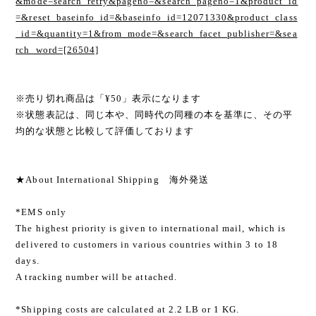
&mode=search_retry&pageno=&search_pageno=1&product_id
=&reset_baseinfo_id=&baseinfo_id=12071330&product_class
_id=&quantity=1&from_mode=&search_facet_publisher=&sea
rch_word=[26504]
※売り切れ商品は「¥50」表示になります
※状態表記は、同じ本や、同時代の同種の本を基準に、その平
均的な状態と比較して評価しております
★About International Shipping 海外発送
*EMS only
The highest priority is given to international mail, which is
delivered to customers in various countries within 3 to 18
days.
A tracking number will be attached.
*Shipping costs are calculated at 2.2 LB or 1 KG.