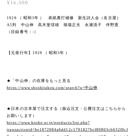
¥16,500
1928 （ 昭和3年 ） 表紙裏打補修 新生詩人会（名古屋）
A5判 中山伸 高木斐瑳雄 堀場正夫 永瀬清子 伴野憲
（目録番号：-）
【元発行年】1928 （ 昭和3年 ）
★「中山伸」の在庫をもっと見る
https://www.shoshitakou.com/search?q=中山伸
★日本の古本屋で注文する（振込注文・公費注文はこちらから
お願いします）
https://www.kosho.or.jp/products/list.php?
transactionid=be1872084a6dd12c1701827bcf80803cb632f0cf