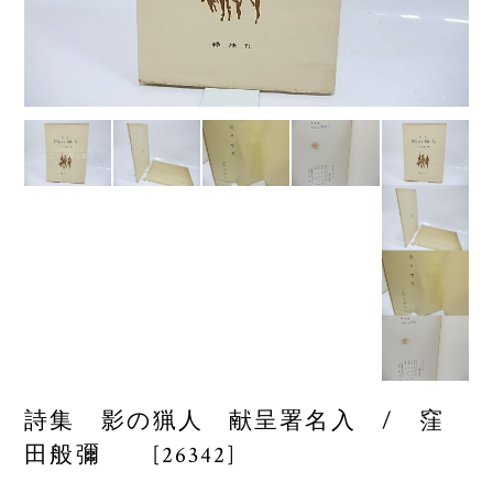
詩集 影の猟人 献呈署名入 / 窪
田般彌 [26342]