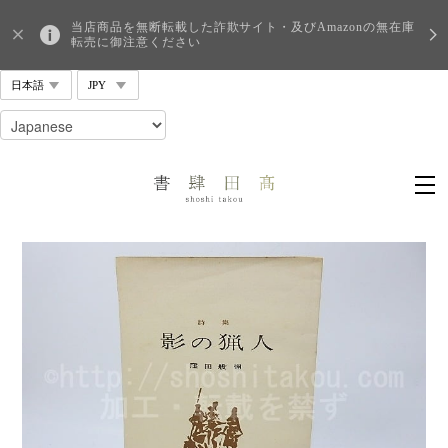
当店商品を無断転載した詐欺サイト・及びAmazonの無在庫
転売に御注意ください