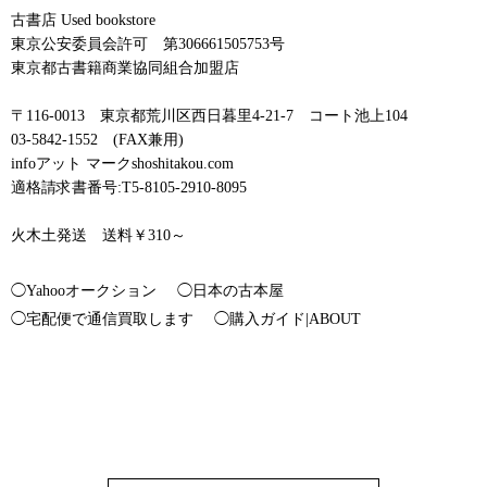
古書店 Used bookstore
東京公安委員会許可 第306661505753号
東京都古書籍商業協同組合加盟店
〒116-0013 東京都荒川区西日暮里4-21-7 コート池上104
03-5842-1552 (FAX兼用)
infoアット マークshoshitakou.com
適格請求書番号:T5-8105-2910-8095
火木土発送 送料￥310～
◯Yahooオークション
◯日本の古本屋
◯宅配便で通信買取します
◯購入ガイド|ABOUT