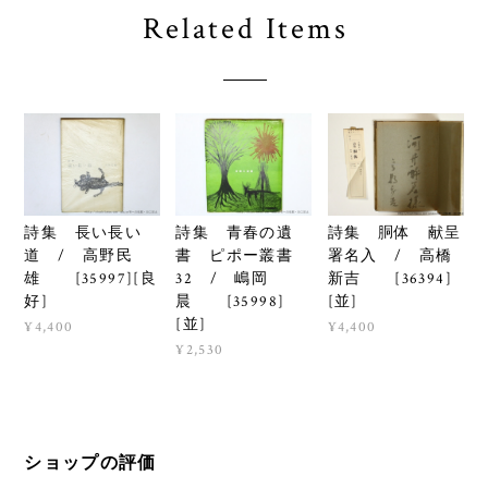
Related Items
詩集 長い長い
詩集 青春の遺
詩集 胴体 献呈
道 / 高野民
書 ピポー叢書
署名入 / 高橋
雄 [35997][良
32 / 嶋岡
新吉 [36394]
好]
晨 [35998]
[並]
[並]
¥4,400
¥4,400
¥2,530
ショップの評価