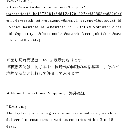
お願いします）
https://www.kosho.or.jp/products/list.php?
transactionid=be1872084a6dd12c1701827bcf80803cb632f0cf
&mode=search_retry&pageno=&search_pageno=1&product_id
=&reset_baseinfo_id=&baseinfo_id=12071330&product_class
_id=&quantity=1&from_mode=&search_facet_publisher=&sea
rch_word=[26342]
※売り切れ商品は「¥50」表示になります
※状態表記は、同じ本や、同時代の同種の本を基準に、その平
均的な状態と比較して評価しております
★About International Shipping 海外発送
*EMS only
The highest priority is given to international mail, which is
delivered to customers in various countries within 3 to 18
days.