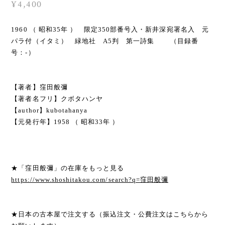
¥4,400
1960 （ 昭和35年 ） 限定350部番号入・新井深宛署名入 元
パラ付（イタミ） 緑地社 A5判 第一詩集 （目録番
号：-）
【著者】窪田般彌
【著者名フリ】クボタハンヤ
【author】kubotahanya
【元発行年】1958 （ 昭和33年 ）
★「窪田般彌」の在庫をもっと見る
https://www.shoshitakou.com/search?q=窪田般彌
★日本の古本屋で注文する（振込注文・公費注文はこちらから