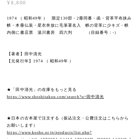
¥8,800
1974 （ 昭和49年 ） 限定130部・2冊同番・函・背革平布挟み
帙・本冊仏装・星衣奔放に毛筆署名入 帙の背革に少キズ・帙
内側に書店票 湯川書房 四六判 （目録番号：-）
【著者】田中清光
【元発行年】1974 （ 昭和49年 ）
★「田中清光」の在庫をもっと見る
https://www.shoshitakou.com/search?q=田中清光
★日本の古本屋で注文する（振込注文・公費注文はこちらから
お願いします）
https://www.kosho.or.jp/products/list.php?