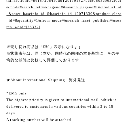
transactionid=be1872084a6dd12c1701827bcf80803cb632f0cf
&mode=search_retry&pageno=&search_pageno=1&product_id
=&reset_baseinfo_id=&baseinfo_id=12071330&product_class
_id=&quantity=1&from_mode=&search_facet_publisher=&sea
rch_word=[26332]
※売り切れ商品は「¥50」表示になります
※状態表記は、同じ本や、同時代の同種の本を基準に、その平
均的な状態と比較して評価しております
★About International Shipping 海外発送
*EMS only
The highest priority is given to international mail, which is
delivered to customers in various countries within 3 to 18
days.
A tracking number will be attached.