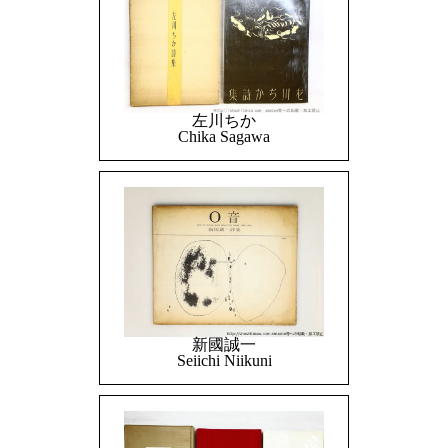
左川ちか
Chika Sagawa
新國誠一
Seiichi Niikuni