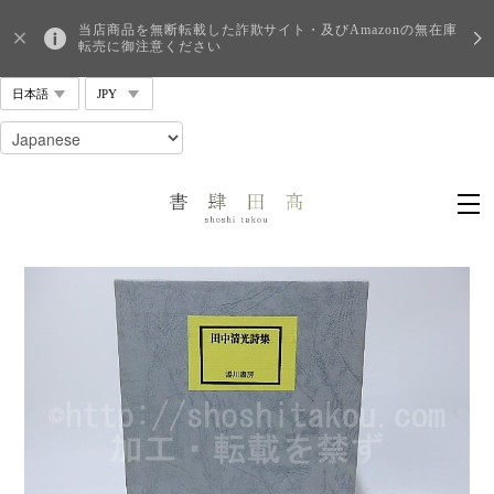
当店商品を無断転載した詐欺サイト・及びAmazonの無在庫
転売に御注意ください