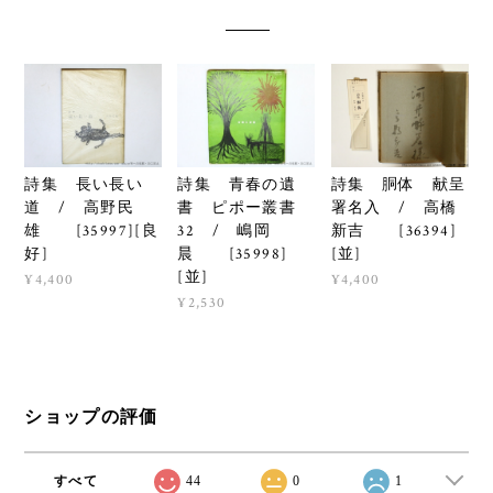
詩集 長い長い
詩集 青春の遺
詩集 胴体 献呈
道 / 高野民
書 ピポー叢書
署名入 / 高橋
雄 [35997][良
32 / 嶋岡
新吉 [36394]
好]
晨 [35998]
[並]
[並]
¥4,400
¥4,400
¥2,530
ショップの評価
すべて
44
0
1