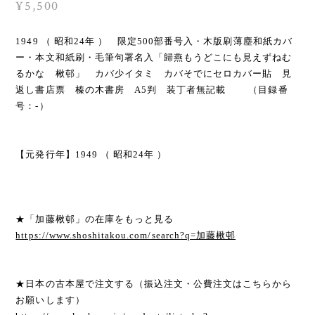
¥5,500
1949 （ 昭和24年 ） 限定500部番号入・木版刷薄塵和紙カバ
ー・本文和紙刷・毛筆句署名入「歸燕もうどこにも見えずねむ
るかな 楸邨」 カバ少イタミ カバそでにセロカバー貼 見
返し書店票 榛の木書房 A5判 装丁者無記載 （目録番
号：-）
【元発行年】1949 （ 昭和24年 ）
★「加藤楸邨」の在庫をもっと見る
https://www.shoshitakou.com/search?q=加藤楸邨
★日本の古本屋で注文する（振込注文・公費注文はこちらから
お願いします）