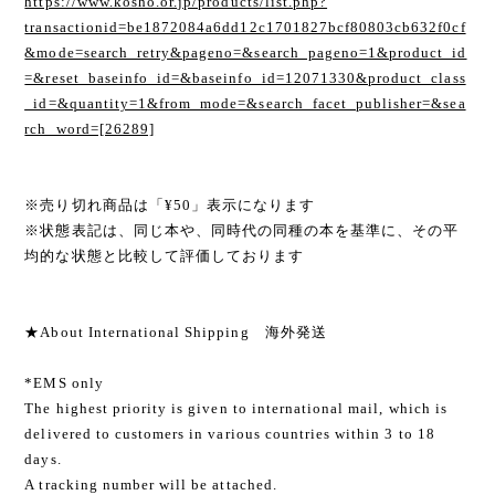
https://www.kosho.or.jp/products/list.php?
transactionid=be1872084a6dd12c1701827bcf80803cb632f0cf
&mode=search_retry&pageno=&search_pageno=1&product_id
=&reset_baseinfo_id=&baseinfo_id=12071330&product_class
_id=&quantity=1&from_mode=&search_facet_publisher=&sea
rch_word=[26289]
※売り切れ商品は「¥50」表示になります
※状態表記は、同じ本や、同時代の同種の本を基準に、その平
均的な状態と比較して評価しております
★About International Shipping 海外発送
*EMS only
The highest priority is given to international mail, which is
delivered to customers in various countries within 3 to 18
days.
A tracking number will be attached.