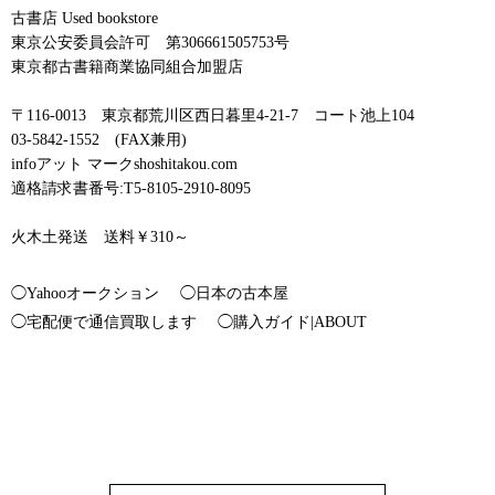
古書店 Used bookstore
東京公安委員会許可 第306661505753号
東京都古書籍商業協同組合加盟店
〒116-0013 東京都荒川区西日暮里4-21-7 コート池上104
03-5842-1552 (FAX兼用)
infoアット マークshoshitakou.com
適格請求書番号:T5-8105-2910-8095
火木土発送 送料￥310～
◯Yahooオークション
◯日本の古本屋
◯宅配便で通信買取します
◯購入ガイド|ABOUT