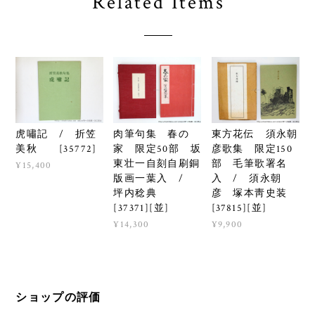
Related Items
虎嘯記 / 折笠
肉筆句集 春の
東方花伝 須永朝
美秋 [35772]
家 限定50部 坂
彦歌集 限定150
東壮一自刻自刷銅
部 毛筆歌署名
¥15,400
版画一葉入 /
入 / 須永朝
坪内稔典
彦 塚本靑史装
[37371][並]
[37815][並]
¥14,300
¥9,900
ショップの評価