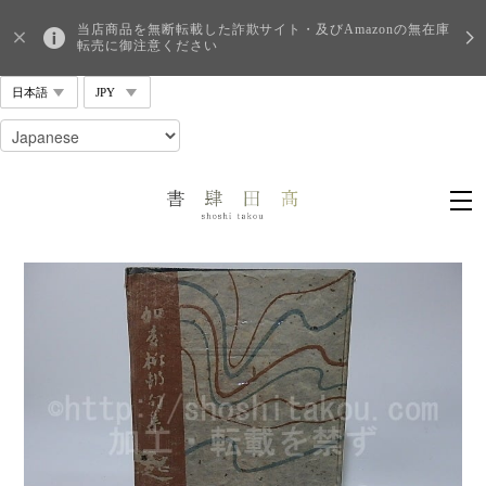
当店商品を無断転載した詐欺サイト・及びAmazonの無在庫
転売に御注意ください