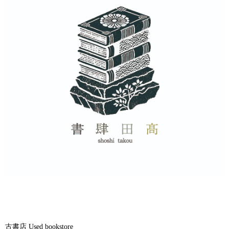
古書店 Used bookstore