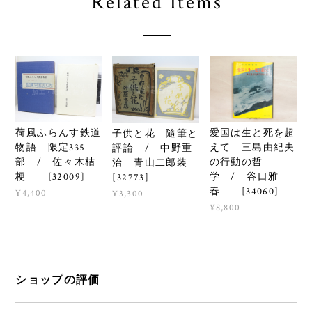
Related Items
荷風ふらんす鉄道
愛国は生と死を超
子供と花 隨筆と
物語 限定335
えて 三島由紀夫
評論 / 中野重
部 / 佐々木桔
の行動の哲
治 青山二郎装
梗 [32009]
学 / 谷口雅
[32773]
春 [34060]
¥4,400
¥3,300
¥8,800
ショップの評価