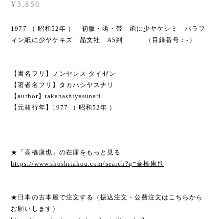
¥3,850
1977 （ 昭和52年 ） 初版・函・帯 函に少ヤケシミ パラフ
ィン紙に少ヤケキズ 晶文社 A5判 （目録番号：-）
【書名フリ】ノンセンス タイゼン
【著者名フリ】タカハシヤスナリ
【author】takahashiyasunari
【元発行年】1977 （ 昭和52年 ）
★「高橋康也」の在庫をもっと見る
https://www.shoshitakou.com/search?q=高橋康也
★日本の古本屋で注文する（振込注文・公費注文はこちらから
お願いします）