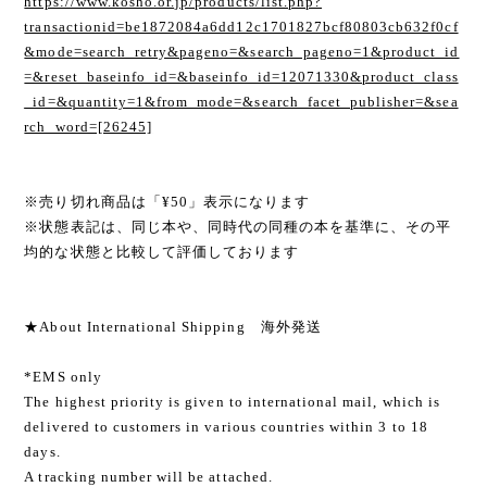
https://www.kosho.or.jp/products/list.php?
transactionid=be1872084a6dd12c1701827bcf80803cb632f0cf
&mode=search_retry&pageno=&search_pageno=1&product_id
=&reset_baseinfo_id=&baseinfo_id=12071330&product_class
_id=&quantity=1&from_mode=&search_facet_publisher=&sea
rch_word=[26245]
※売り切れ商品は「¥50」表示になります
※状態表記は、同じ本や、同時代の同種の本を基準に、その平
均的な状態と比較して評価しております
★About International Shipping 海外発送
*EMS only
The highest priority is given to international mail, which is
delivered to customers in various countries within 3 to 18
days.
A tracking number will be attached.