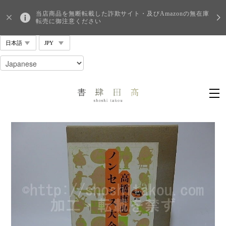
当店商品を無断転載した詐欺サイト・及びAmazonの無在庫
転売に御注意ください