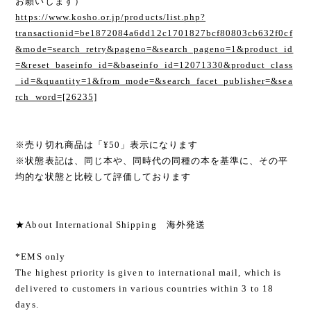
お願いします）
https://www.kosho.or.jp/products/list.php?
transactionid=be1872084a6dd12c1701827bcf80803cb632f0cf
&mode=search_retry&pageno=&search_pageno=1&product_id
=&reset_baseinfo_id=&baseinfo_id=12071330&product_class
_id=&quantity=1&from_mode=&search_facet_publisher=&sea
rch_word=[26235]
※売り切れ商品は「¥50」表示になります
※状態表記は、同じ本や、同時代の同種の本を基準に、その平
均的な状態と比較して評価しております
★About International Shipping 海外発送
*EMS only
The highest priority is given to international mail, which is
delivered to customers in various countries within 3 to 18
days.