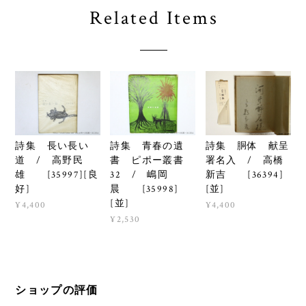
Related Items
詩集 長い長い
詩集 青春の遺
詩集 胴体 献呈
道 / 高野民
書 ピポー叢書
署名入 / 高橋
雄 [35997][良
32 / 嶋岡
新吉 [36394]
好]
晨 [35998]
[並]
[並]
¥4,400
¥4,400
¥2,530
ショップの評価