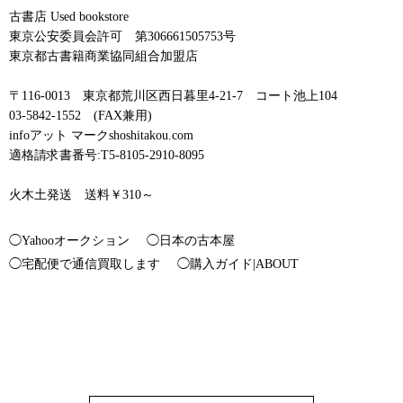
古書店 Used bookstore
東京公安委員会許可 第306661505753号
東京都古書籍商業協同組合加盟店
〒116-0013 東京都荒川区西日暮里4-21-7 コート池上104
03-5842-1552 (FAX兼用)
infoアット マークshoshitakou.com
適格請求書番号:T5-8105-2910-8095
火木土発送 送料￥310～
◯Yahooオークション
◯日本の古本屋
◯宅配便で通信買取します
◯購入ガイド|ABOUT