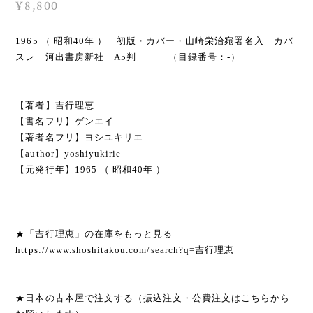
¥8,800
1965 （ 昭和40年 ） 初版・カバー・山崎栄治宛署名入 カバ
スレ 河出書房新社 A5判 （目録番号：-）
【著者】吉行理恵
【書名フリ】ゲンエイ
【著者名フリ】ヨシユキリエ
【author】yoshiyukirie
【元発行年】1965 （ 昭和40年 ）
★「吉行理恵」の在庫をもっと見る
https://www.shoshitakou.com/search?q=吉行理恵
★日本の古本屋で注文する（振込注文・公費注文はこちらから