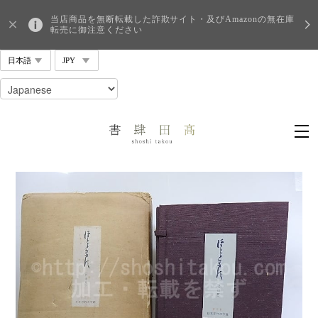
当店商品を無断転載した詐欺サイト・及びAmazonの無在庫
転売に御注意ください