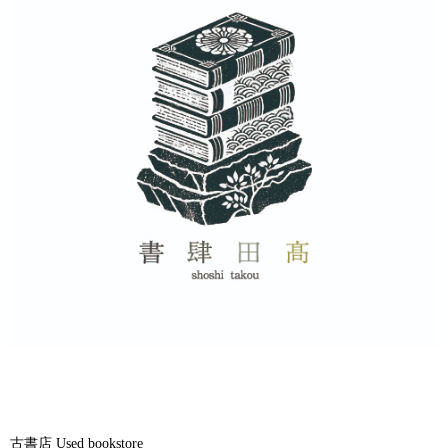
古書店 Used bookstore