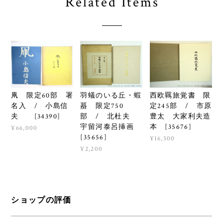
Related Items
羽蟻のいる丘・蝦
西欧羈旅覚書 限
凧 限定60部 署
蟇 限定750
定245部 / 市原
名入 / 小島信
部 / 北杜夫
豊太 大家利夫造
夫 [34390]
宇留河泰呂挿画
本 [35676]
¥66,000
[35656]
¥16,500
¥2,200
ショップの評価