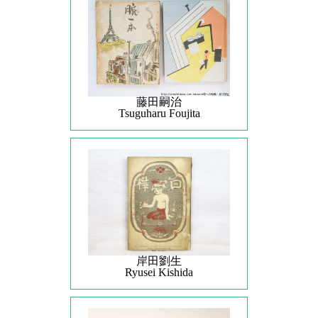
藤田嗣治
Tsuguharu Foujita
岸田劉生
Ryusei Kishida