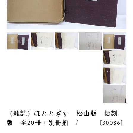
（雑誌）ほととぎす 松山版 復刻
版 全20冊＋別冊揃 / [30086]