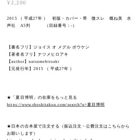
¥2,200
2015 （ 平成27年 ） 初版・カバー・帯 微スレ 概ね美 水
声社 A5判 （目録番号：-）
【書名フリ】ジョイス オ メグル ボウケン
【著者名フリ】ナツメヒロアキ
【author】natsumehiroaki
【元発行年】2015 （ 平成27年 ）
★「夏目博明」の在庫をもっと見る
https://www.shoshitakou.com/search?q=夏目博明
★日本の古本屋で注文する（振込注文・公費注文はこちらから
お願いします）