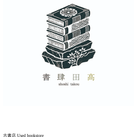
古書店 Used bookstore