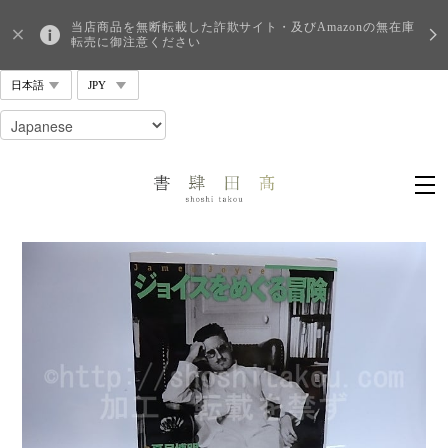
当店商品を無断転載した詐欺サイト・及びAmazonの無在庫
転売に御注意ください