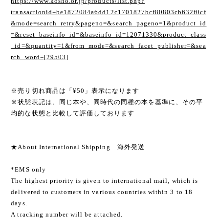
https://www.kosho.or.jp/products/list.php?
transactionid=be1872084a6dd12c1701827bcf80803cb632f0cf
&mode=search_retry&pageno=&search_pageno=1&product_id
=&reset_baseinfo_id=&baseinfo_id=12071330&product_class
_id=&quantity=1&from_mode=&search_facet_publisher=&sea
rch_word=[29503]
※売り切れ商品は「¥50」表示になります
※状態表記は、同じ本や、同時代の同種の本を基準に、その平
均的な状態と比較して評価しております
★About International Shipping 海外発送
*EMS only
The highest priority is given to international mail, which is
delivered to customers in various countries within 3 to 18
days.
A tracking number will be attached.