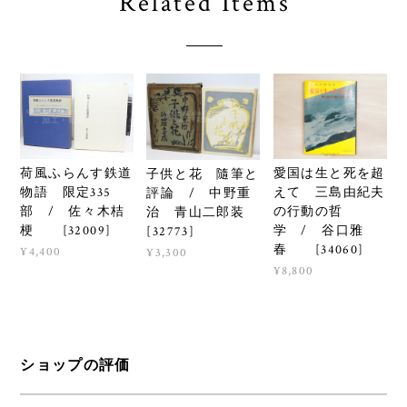
Related Items
荷風ふらんす鉄道
愛国は生と死を超
子供と花 隨筆と
物語 限定335
えて 三島由紀夫
評論 / 中野重
部 / 佐々木桔
の行動の哲
治 青山二郎装
梗 [32009]
学 / 谷口雅
[32773]
春 [34060]
¥4,400
¥3,300
¥8,800
ショップの評価