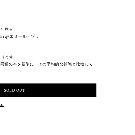
っと見る
/search?q=エミール・ゾラ
なります
の同種の本を基準に、その平均的な状態と比較して
SOLD OUT
する