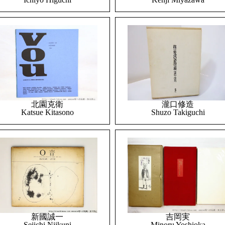
北園克衛
瀧口修造
Katsue Kitasono
Shuzo Takiguchi
吉岡実
新國誠一
Minoru Yoshioka
Seiichi Niikuni