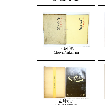
中原中也
Chuya Nakahara
左川ちか
Chika Sagawa