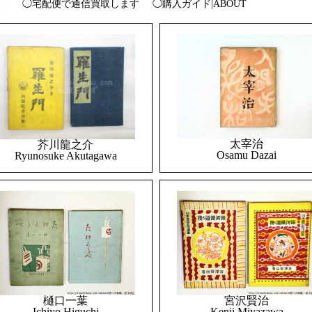
◯宅配便で通信買取します
◯購入ガイド|ABOUT
太宰治
芥川龍之介
Osamu Dazai
Ryunosuke Akutagawa
樋口一葉
宮沢賢治
Ichiyo Higuchi
Kenji Miyazawa