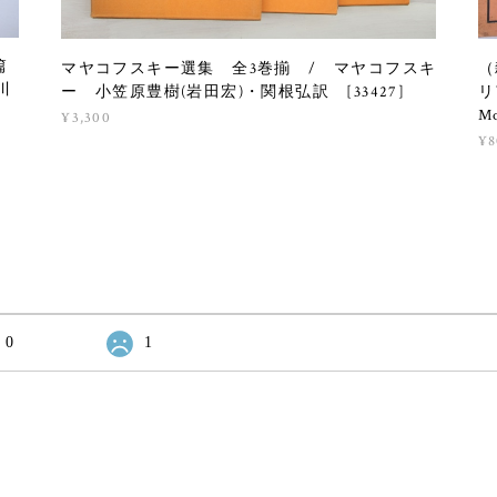
篇
マヤコフスキー選集 全3巻揃 / マヤコフスキ
（
川
ー 小笠原豊樹(岩田宏)・関根弘訳 [33427]
リ
M
¥3,300
¥8
0
1