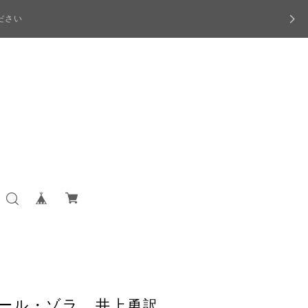
ださい
ミール・ゾラ 井上勇訳