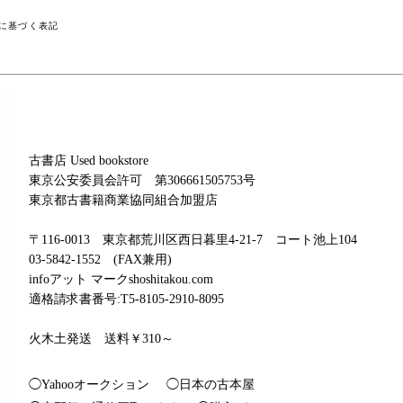
に基づく表記
古書店 Used bookstore
東京公安委員会許可 第306661505753号
東京都古書籍商業協同組合加盟店
〒116-0013 東京都荒川区西日暮里4-21-7 コート池上104
03-5842-1552 (FAX兼用)
infoアット マークshoshitakou.com
適格請求書番号:T5-8105-2910-8095
火木土発送 送料￥310～
◯Yahooオークション
◯日本の古本屋