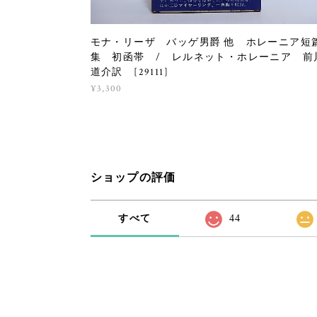
モナ・リーザ バッゲ男爵 他 ホレーニア短
集 初函帯 / レルネット・ホレーニア 前
道介訳 [29111]
¥3,300
ショップの評価
すべて
44