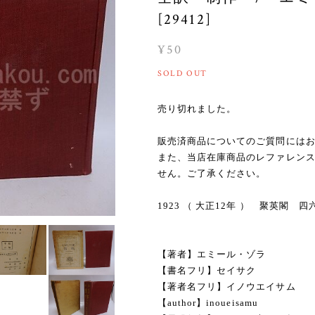
[29412]
¥50
SOLD OUT
売り切れました。
販売済商品についてのご質問には
また、当店在庫商品のレファレン
せん。ご了承ください。
1923 （ 大正12年 ） 聚英閣
【著者】エミール・ゾラ
【書名フリ】セイサク
【著者名フリ】イノウエイサム
【author】inoueisamu