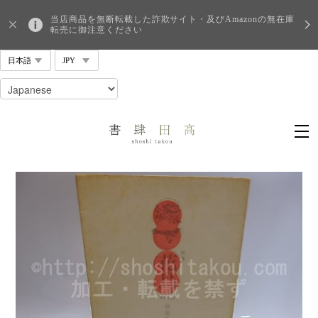
当店商品を無断転載した詐欺サイト・及びAmazonの無在庫
転売に御注意ください