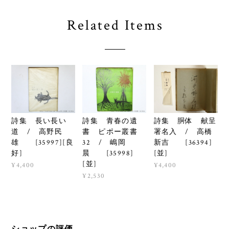
Related Items
詩集 長い長い
詩集 青春の遺
詩集 胴体 献呈
道 / 高野民
書 ピポー叢書
署名入 / 高橋
雄 [35997][良
32 / 嶋岡
新吉 [36394]
好]
晨 [35998]
[並]
[並]
¥4,400
¥4,400
¥2,530
ショップの評価