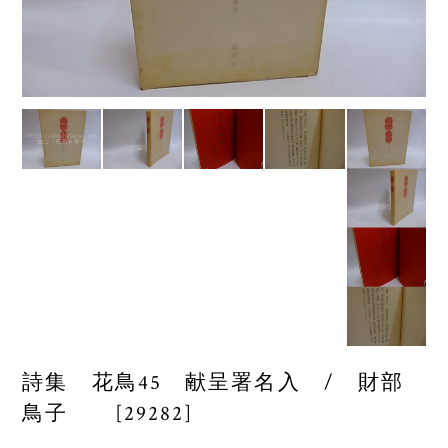
詩集 花鳥45 献呈署名入 / 財部
鳥子 [29282]