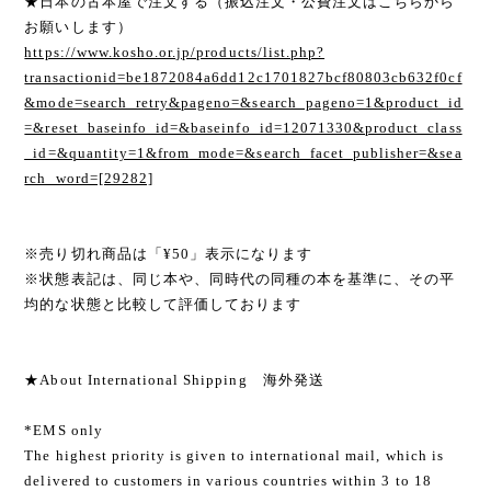
★日本の古本屋で注文する（振込注文・公費注文はこちらから
お願いします）
https://www.kosho.or.jp/products/list.php?
transactionid=be1872084a6dd12c1701827bcf80803cb632f0cf
&mode=search_retry&pageno=&search_pageno=1&product_id
=&reset_baseinfo_id=&baseinfo_id=12071330&product_class
_id=&quantity=1&from_mode=&search_facet_publisher=&sea
rch_word=[29282]
※売り切れ商品は「¥50」表示になります
※状態表記は、同じ本や、同時代の同種の本を基準に、その平
均的な状態と比較して評価しております
★About International Shipping 海外発送
*EMS only
The highest priority is given to international mail, which is
delivered to customers in various countries within 3 to 18