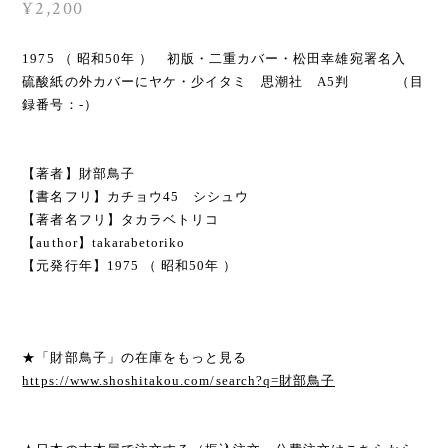
¥2,200
1975 （ 昭和50年 ） 初版・二重カバー・松田幸雄宛署名入
硫酸紙の外カバーにヤケ・少イタミ 思潮社 A5判 （目
録番号：-）
【著者】財部鳥子
【書名フリ】カチョウ45 シシュウ
【著者名フリ】タカラベトリコ
【author】takarabetoriko
【元発行年】1975 （ 昭和50年 ）
★「財部鳥子」の在庫をもっと見る
https://www.shoshitakou.com/search?q=財部鳥子