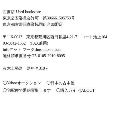
古書店 Used bookstore
東京公安委員会許可 第306661505753号
東京都古書籍商業協同組合加盟店
〒116-0013 東京都荒川区西日暮里4-21-7 コート池上104
03-5842-1552 (FAX兼用)
infoアット マークshoshitakou.com
適格請求書番号:T5-8105-2910-8095
火木土発送 送料￥310～
◯Yahooオークション
◯日本の古本屋
◯宅配便で通信買取します
◯購入ガイド|ABOUT