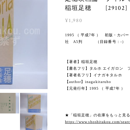
稲垣足穂 [29102]
¥1,980
1995 （ 平成7年 ） 初版・
社 A5判 （目録番号：-）
【著者】稲垣足穂
【書名フリ】タルホ エイガロン 
【著者名フリ】イナガキタルホ
【author】inagakitaruho
【元発行年】1995 （ 平成7年 ）
★「稲垣足穂」の在庫をもっと見
https://www.shoshitakou.com/s