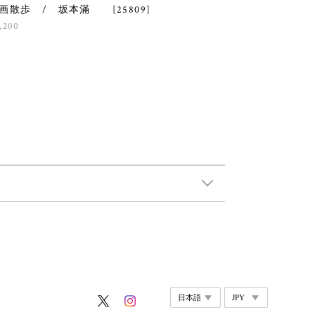
画散歩 / 坂本滿 [25809]
,200