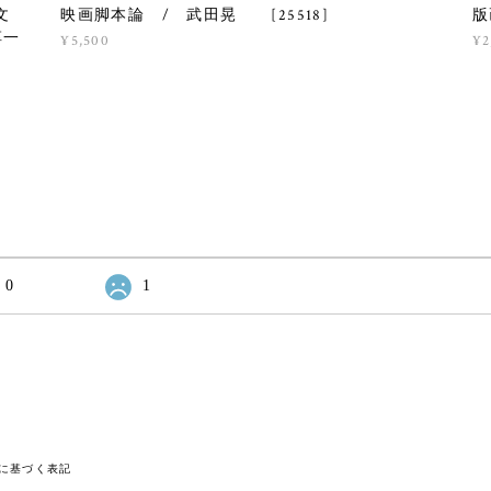
文
映画脚本論 / 武田晃 [25518]
版
淳一
¥5,500
¥2
0
1
に基づく表記