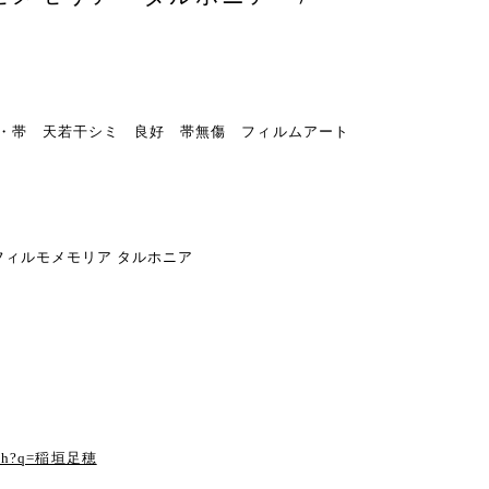
カバー・帯 天若干シミ 良好 帯無傷 フィルムアート
フィルモメモリア タルホニア
る
earch?q=稲垣足穂