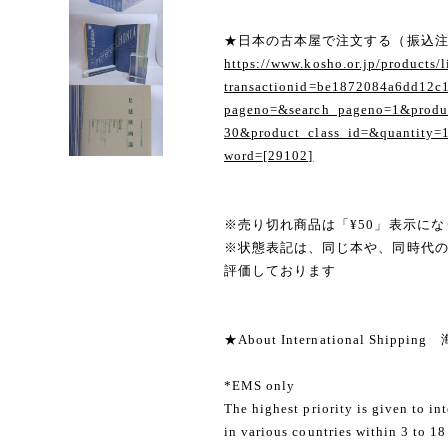
★日本の古本屋で注文する（振込
https://www.kosho.or.jp/products/l
transactionid=be1872084a6dd12c
pageno=&search_pageno=1&produc
30&product_class_id=&quantity=
word=[29102]
※売り切れ商品は「¥50」表示にな
※状態表記は、同じ本や、同時代
評価しております
★About International Shippi
*EMS only
The highest priority is given to in
in various countries within 3 to 18