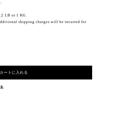
.
2.2 LB or 1 KG.
dditional shipping charges will be incurred for
カートに入れる
する