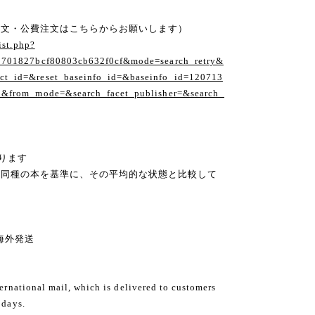
注文・公費注文はこちらからお願いします）
ist.php?
1701827bcf80803cb632f0cf&mode=search_retry&
t_id=&reset_baseinfo_id=&baseinfo_id=120713
1&from_mode=&search_facet_publisher=&search_
ります
の同種の本を基準に、その平均的な状態と比較して
ng 海外発送
ternational mail, which is delivered to customers
 days.