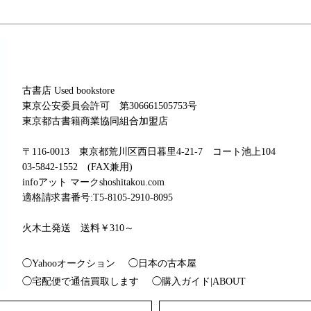
古書店 Used bookstore
東京公安委員会許可 第306661505753号
東京都古書籍商業協同組合加盟店
〒116-0013 東京都荒川区西日暮里4-21-7 コート池上104
03-5842-1552 (FAX兼用)
infoアット マークshoshitakou.com
適格請求書番号:T5-8105-2910-8095
火木土発送 送料￥310～
◯Yahooオークション
◯日本の古本屋
◯宅配便で通信買取します
◯購入ガイド|ABOUT