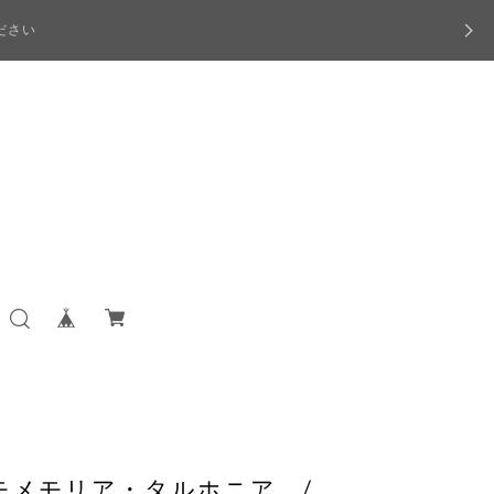
ださい
モメモリア・タルホニア /