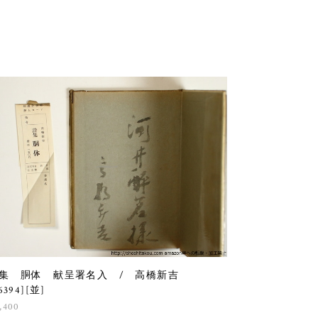
集 胴体 献呈署名入 / 高橋新吉
6394][並]
,400