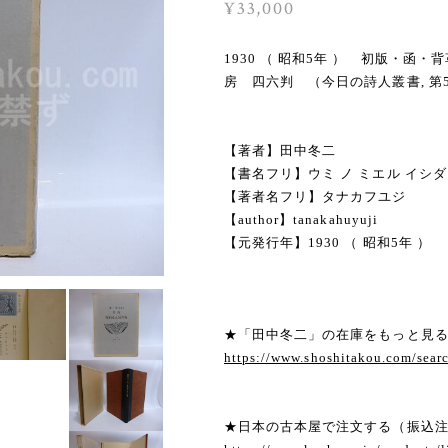
¥33,000
1930 （ 昭和5年 ） 初版・
房 四六判 （今日の詩人叢書, 
【著者】田中冬二
【書名フリ】ウミ ノ ミエル イシ
【著者名フリ】タナカフユジ
【author】tanakahuyuji
【元発行年】1930 （ 昭和5年 ）
★「田中冬二」の在庫をもっと見
https://www.shoshitakou.com/s
★日本の古本屋で注文する（振込