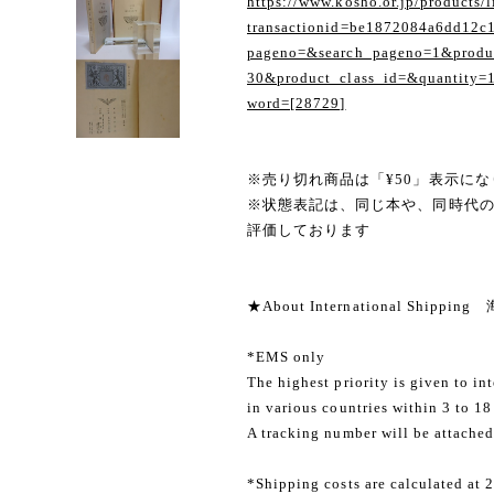
https://www.kosho.or.jp/products/l
transactionid=be1872084a6dd12c
pageno=&search_pageno=1&produc
30&product_class_id=&quantity=
word=[28729]
※売り切れ商品は「¥50」表示にな
※状態表記は、同じ本や、同時代
評価しております
★About International Shippi
*EMS only
The highest priority is given to in
in various countries within 3 to 18
A tracking number will be attached
*Shipping costs are calculated at 