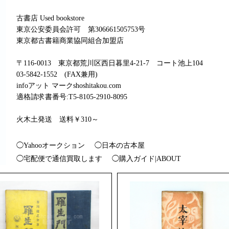
古書店 Used bookstore
東京公安委員会許可 第306661505753号
東京都古書籍商業協同組合加盟店
〒116-0013 東京都荒川区西日暮里4-21-7 コート池上104
03-5842-1552 (FAX兼用)
infoアット マークshoshitakou.com
適格請求書番号:T5-8105-2910-8095
火木土発送 送料￥310～
◯Yahooオークション
◯日本の古本屋
◯宅配便で通信買取します
◯購入ガイド|ABOUT