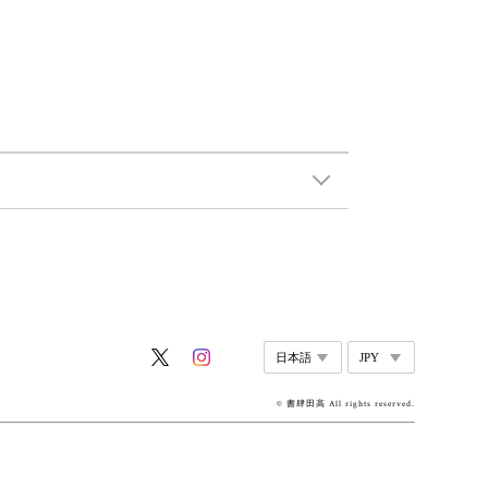
© 書肆田高 All rights reserved.