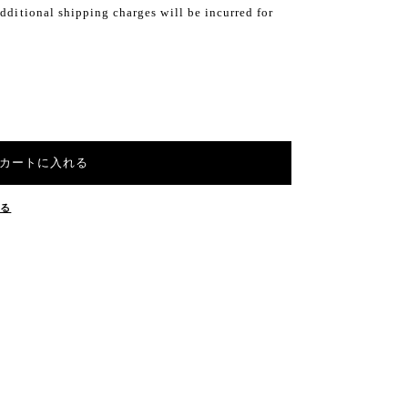
dditional shipping charges will be incurred for
カートに入れる
する