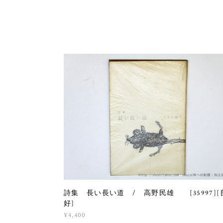
詩集 長い長い道 / 高野民雄 [35997][
好]
¥4,400