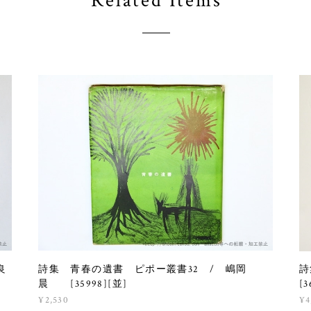
Related Items
良
詩集 青春の遺書 ピポー叢書32 / 嶋岡
詩
晨 [35998][並]
[3
¥2,530
¥4