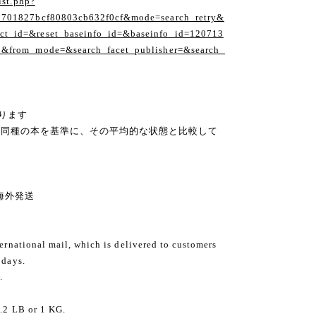
ist.php?
1701827bcf80803cb632f0cf&mode=search_retry&
t_id=&reset_baseinfo_id=&baseinfo_id=120713
1&from_mode=&search_facet_publisher=&search_
ります
の同種の本を基準に、その平均的な状態と比較して
ng 海外発送
ternational mail, which is delivered to customers
 days.
.
2.2 LB or 1 KG.