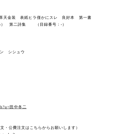
函・背革天金装 表紙ヒラ僅かにスレ 良好本 第一書
第5） 第二詩集 （目録番号：-）
ダン シシュウ
る
earch?q=田中冬二
注文・公費注文はこちらからお願いします）