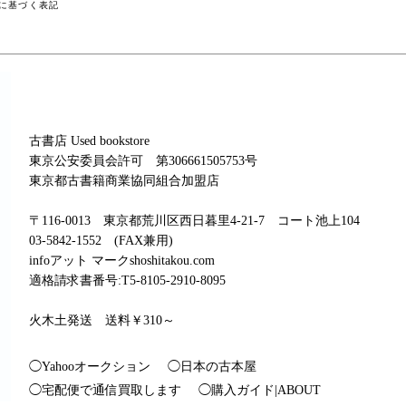
に基づく表記
古書店 Used bookstore
東京公安委員会許可 第306661505753号
東京都古書籍商業協同組合加盟店
〒116-0013 東京都荒川区西日暮里4-21-7 コート池上104
03-5842-1552 (FAX兼用)
infoアット マークshoshitakou.com
適格請求書番号:T5-8105-2910-8095
火木土発送 送料￥310～
◯Yahooオークション
◯日本の古本屋
◯宅配便で通信買取します
◯購入ガイド|ABOUT