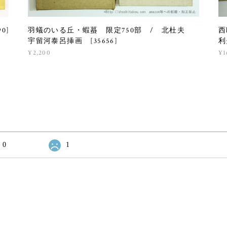
羽蟻のいる丘・蝦蟇 限定750部 / 北杜夫
西
0]
宇留河泰呂挿画 [35656]
利
¥2,200
¥1
0
1