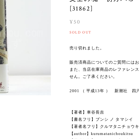
[31862]
¥50
SOLD OUT
売り切れました。
販売済商品についてのご質問には
また、当店在庫商品のレファレン
せん。ご了承ください。
2001 （ 平成13年 ） 新潮社
【著者】車谷長吉
【書名フリ】ブンシ ノ タマシイ
【著者名フリ】クルマタニチョウ
【author】kurumatanichoukitsu