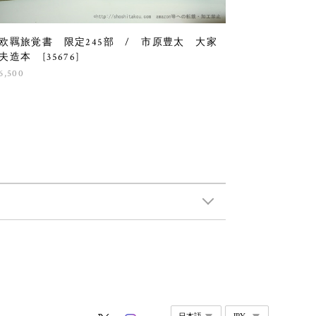
欧羈旅覚書 限定245部 / 市原豊太 大家
夫造本 [35676]
6,500