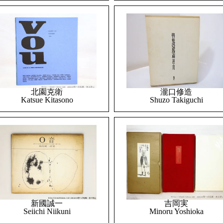
北園克衛
瀧口修造
Katsue Kitasono
Shuzo Takiguchi
吉岡実
新國誠一
Minoru Yoshioka
Seiichi Niikuni