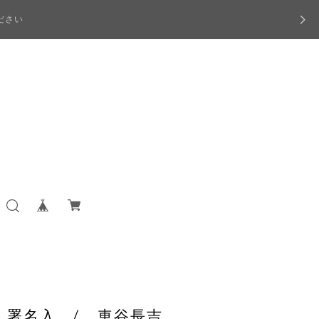
ださい
帯 署名入 / 車谷長吉