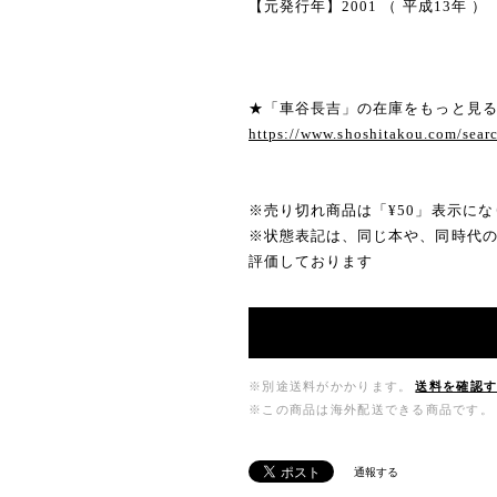
【元発行年】2001 （ 平成13年 ）
★「車谷長吉」の在庫をもっと見
https://www.shoshitakou.com/s
※売り切れ商品は「¥50」表示にな
※状態表記は、同じ本や、同時代
評価しております
※別途送料がかかります。
送料を確認
※この商品は海外配送できる商品です。
通報する