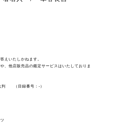
お答えいたしかねます。
スや、他店販売品の鑑定サービスはいたしておりま
 四六判 （目録番号：-）
キツ