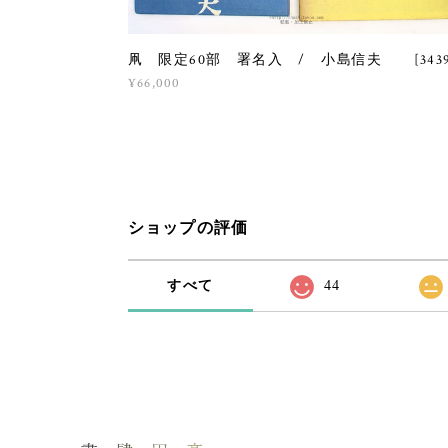
凧 限定60部 署名入 / 小島信夫 [3439
¥66,000
ショップの評価
すべて
44