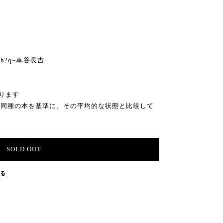
る
earch?q=車谷長吉
ります
の同種の本を基準に、その平均的な状態と比較して
SOLD OUT
する