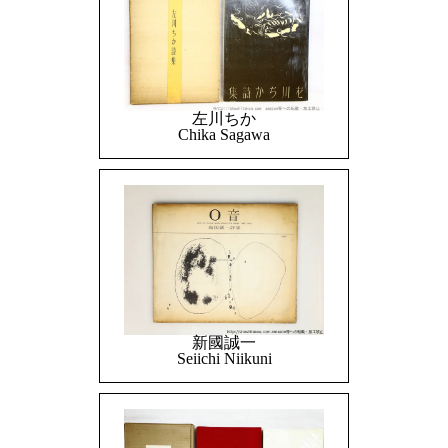
左川ちか
Chika Sagawa
新國誠一
Seiichi Niikuni