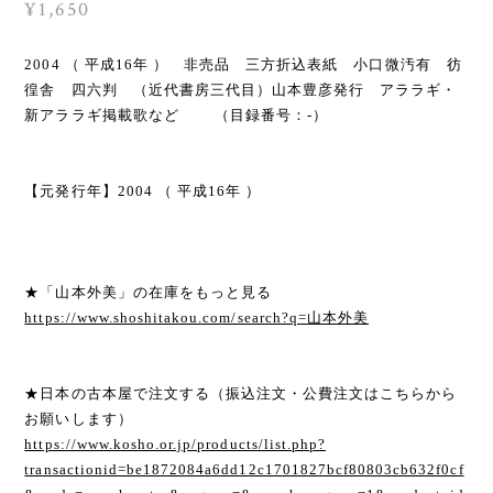
¥1,650
2004 （ 平成16年 ） 非売品 三方折込表紙 小口微汚有 彷
徨舎 四六判 （近代書房三代目）山本豊彦発行 アララギ・
新アララギ掲載歌など （目録番号：-）
【元発行年】2004 （ 平成16年 ）
★「山本外美」の在庫をもっと見る
https://www.shoshitakou.com/search?q=山本外美
★日本の古本屋で注文する（振込注文・公費注文はこちらから
お願いします）
https://www.kosho.or.jp/products/list.php?
transactionid=be1872084a6dd12c1701827bcf80803cb632f0cf