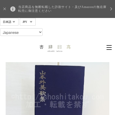
当店商品を無断転載した詐欺サイト・及びAmazonの無在庫
転売に御注意ください