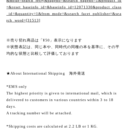
&mode=search_retry&pageno=&search_pageno=1&product_id
=&reset_baseinfo_id=&baseinfo_id=12071330&product_class
_id=&quantity=1&from_mode=&search_facet_publisher=&sea
rch_word=[31513]
※売り切れ商品は「¥50」表示になります
※状態表記は、同じ本や、同時代の同種の本を基準に、その平
均的な状態と比較して評価しております
★About International Shipping 海外発送
*EMS only
The highest priority is given to international mail, which is
delivered to customers in various countries within 3 to 18
days.
A tracking number will be attached.
*Shipping costs are calculated at 2.2 LB or 1 KG.