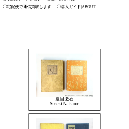
◯宅配便で通信買取します
◯購入ガイド|ABOUT
夏目漱石
Soseki Natsume