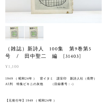
（雑誌）新詩人 100集 第9巻第5
号 / 田中聖二 編 [31403]
¥1,100
1949 （ 昭和24年 ） 背イタミ 謹呈印 新詩人社（長野）
A5判 特集ビキニの灰他 （目録番号：-）
【元発行年】1949 （ 昭和24年 ）