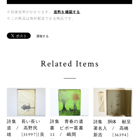
※別途送料がかかります。
送料を確認する
※この商品は海外配送できる商品です。
通報する
Related Items
詩集 長い長い
詩集 青春の遺
詩集 胴体 献呈
道 / 高野民
書 ピポー叢書
署名入 / 高橋
雄 [35997][良
32 / 嶋岡
新吉 [36394]