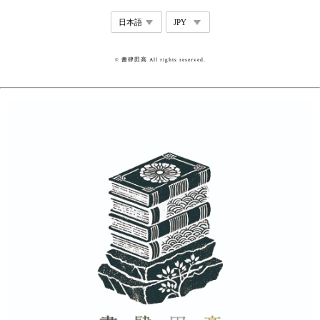
© 書肆田高 All rights reserved.