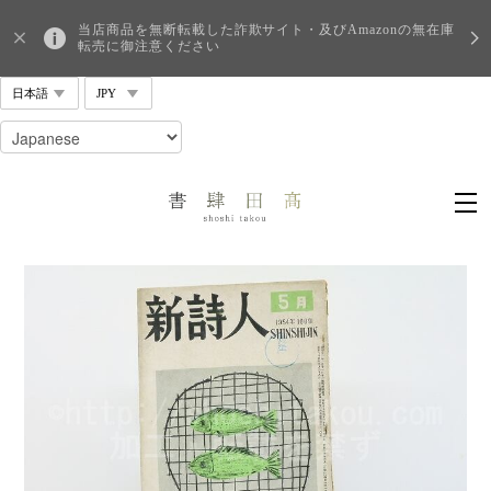
当店商品を無断転載した詐欺サイト・及びAmazonの無在庫
転売に御注意ください