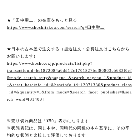
★「田中聖二」の在庫をもっと見る
https://www.shoshitakou.com/search?q=田中聖二
★日本の古本屋で注文する（振込注文・公費注文はこちらから
お願いします）
https://www.kosho.or.jp/products/list.php?
transactionid=be1872084a6dd12c1701827bcf80803cb632f0cf
&mode=search_retry&pageno=&search_pageno=1&product_id
=&reset_baseinfo_id=&baseinfo_id=12071330&product_class
_id=&quantity=1&from_mode=&search_facet_publisher=&sea
rch_word=[31403]
※売り切れ商品は「¥50」表示になります
※状態表記は、同じ本や、同時代の同種の本を基準に、その平
均的な状態と比較して評価しております