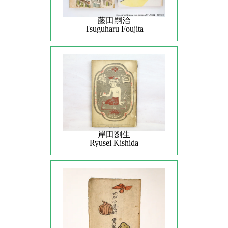
藤田嗣治
Tsuguharu Foujita
岸田劉生
Ryusei Kishida