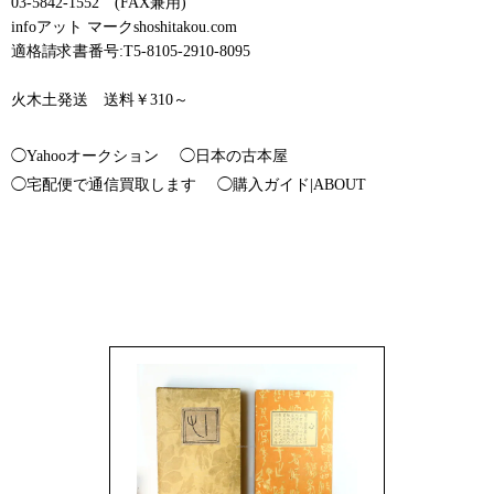
03-5842-1552 (FAX兼用)
infoアット マークshoshitakou.com
適格請求書番号:T5-8105-2910-8095
火木土発送 送料￥310～
◯Yahooオークション
◯日本の古本屋
◯宅配便で通信買取します
◯購入ガイド|ABOUT