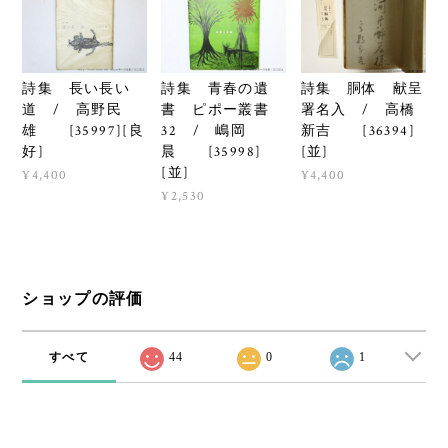
詩集 長い長い
詩集 青春の遺
詩集 胴体 献呈
道 / 高野民
書 ピポー叢書
署名入 / 高橋
雄 [35997][良
32 / 嶋岡
新吉 [36394]
好]
晨 [35998]
[並]
[並]
¥4,400
¥4,400
¥2,530
ショップの評価
すべて
44
0
1