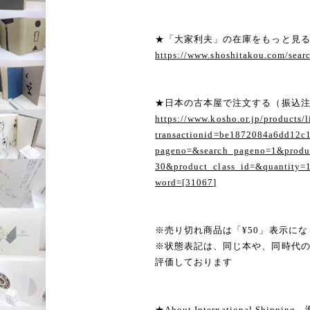
★「大家利夫」の在庫をもっと見
https://www.shoshitakou.com/s
★日本の古本屋で注文する（振込
https://www.kosho.or.jp/products/l
transactionid=be1872084a6dd12c
pageno=&search_pageno=1&produc
30&product_class_id=&quantity=
word=[31067]
※売り切れ商品は「¥50」表示にな
※状態表記は、同じ本や、同時代
評価しております
★About International Shippi