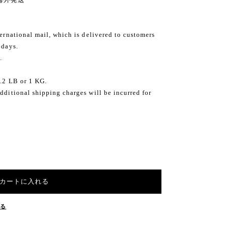
ternational mail, which is delivered to customers
 days.
.
2.2 LB or 1 KG.
dditional shipping charges will be incurred for
カートに入れる
する