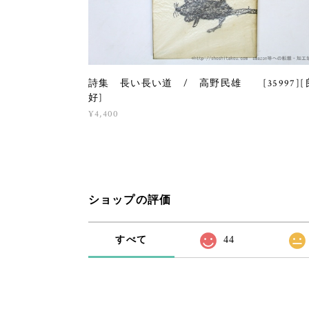
詩集 長い長い道 / 高野民雄 [35997][
好]
¥4,400
ショップの評価
すべて
44