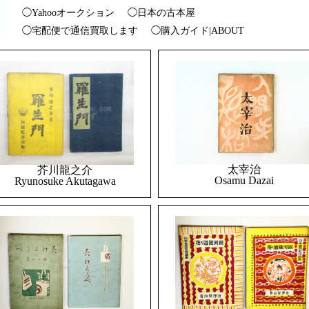
◯Yahooオークション
◯日本の古本屋
◯宅配便で通信買取します
◯購入ガイド|ABOUT
太宰治
芥川龍之介
Osamu Dazai
Ryunosuke Akutagawa