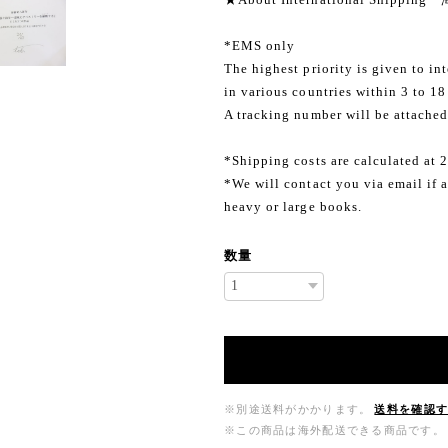
*EMS only
The highest priority is given to in
in various countries within 3 to 18
A tracking number will be attached
*Shipping costs are calculated at 
*We will contact you via email if a
heavy or large books.
数量
※別途送料がかかります。
送料を確認
※この商品は海外配送できる商品です。