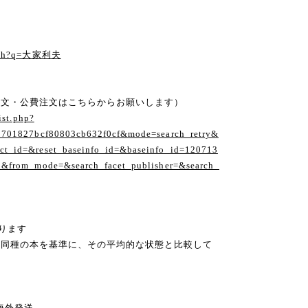
る
earch?q=大家利夫
注文・公費注文はこちらからお願いします）
ist.php?
1701827bcf80803cb632f0cf&mode=search_retry&
t_id=&reset_baseinfo_id=&baseinfo_id=120713
1&from_mode=&search_facet_publisher=&search_
ります
の同種の本を基準に、その平均的な状態と比較して
ng 海外発送