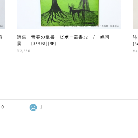
良
詩集 青春の遺書 ピポー叢書32 / 嶋岡
詩
晨 [35998][並]
[3
¥2,530
¥4
0
1