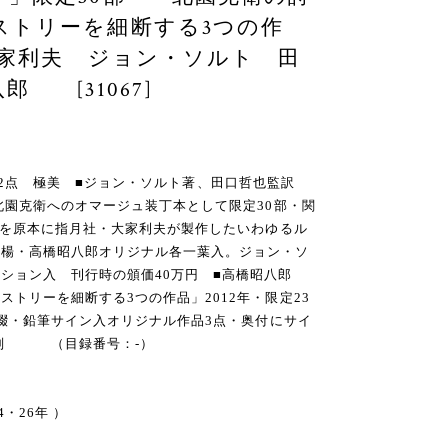
ストリーを細断する3つの作
大家利夫 ジョン・ソルト 田
 [31067]
年 ） 2点 極美 ■ジョン・ソルト著、田口哲也監訳
北園克衛へのオマージュ装丁本として限定30部・関
社版を原本に指月社・大家利夫が製作したいわゆるル
九楊・高橋昭八郎オリジナル各一葉入。ジョン・ソ
ション入 刊行時の頒価40万円 ■高橋昭八郎
トリーを細断する3つの作品」2012年・限定23
未綴・鉛筆サイン入オリジナル作品3点・奥付にサイ
5判 （目録番号：-）
4・26年 ）