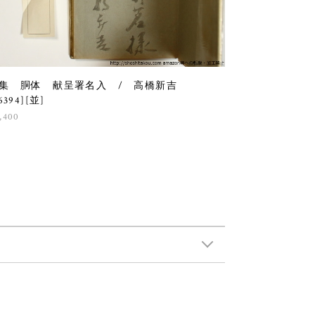
集 胴体 献呈署名入 / 高橋新吉
6394][並]
,400