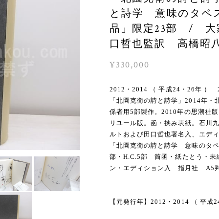
と詩学 意味のタペ
品」限定23部 / 
口哲也監訳 高橋昭八郎
¥330,000
2012・2014 （ 平成24・26
「北園克衛の詩と詩学」2014年・
係者用5部製作。2010年の思潮
リユール版。函・挟み表紙。石川
ルトおよび田口哲也署名入、エディ
「北園克衛の詩と詩学 意味のタペス
部・H.C.5部 筒函・紙たとう・
ン・エディション入 指月社 A
【元発行年】2012・2014 （ 平成2