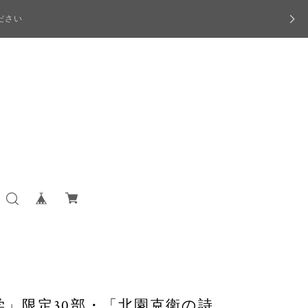
ださい
」限定30部・「北園克衛の詩